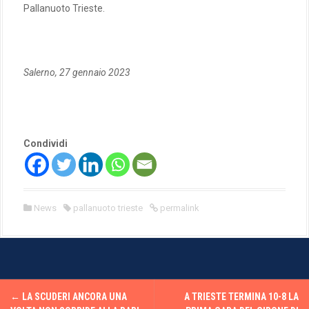
Pallanuoto Trieste.
Salerno, 27 gennaio 2023
Condividi
News
pallanuoto trieste
permalink
P
←
LA SCUDERI ANCORA UNA
A TRIESTE TERMINA 10-8 LA