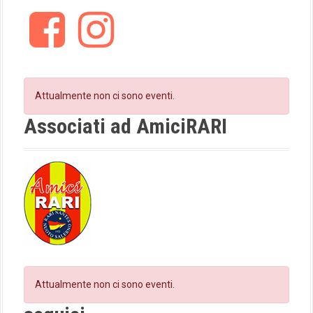
i
F
I
a
n
g
c
s
e
t
a
b
a
t
o
g
Attualmente non ci sono eventi.
o
r
i
k
a
Associati ad AmiciRARI
m
o
n
Attualmente non ci sono eventi.