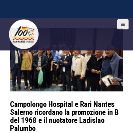
S
k
i
p
t
o
c
o
n
t
e
n
t
Campolongo Hospital e Rari Nantes
Salerno ricordano la promozione in B
del 1968 e il nuotatore Ladislao
Palumbo