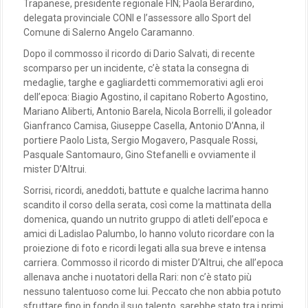
Trapanese, presidente regionale FIN; Paola Berardino,
delegata provinciale CONI e l’assessore allo Sport del
Comune di Salerno Angelo Caramanno.
Dopo il commosso il ricordo di Dario Salvati, di recente
scomparso per un incidente, c’è stata la consegna di
medaglie, targhe e gagliardetti commemorativi agli eroi
dell’epoca: Biagio Agostino, il capitano Roberto Agostino,
Mariano Aliberti, Antonio Barela, Nicola Borrelli, il goleador
Gianfranco Camisa, Giuseppe Casella, Antonio D’Anna, il
portiere Paolo Lista, Sergio Mogavero, Pasquale Rossi,
Pasquale Santomauro, Gino Stefanelli e ovviamente il
mister D’Altrui.
Sorrisi, ricordi, aneddoti, battute e qualche lacrima hanno
scandito il corso della serata, così come la mattinata della
domenica, quando un nutrito gruppo di atleti dell’epoca e
amici di Ladislao Palumbo, lo hanno voluto ricordare con la
proiezione di foto e ricordi legati alla sua breve e intensa
carriera. Commosso il ricordo di mister D’Altrui, che all’epoca
allenava anche i nuotatori della Rari: non c’è stato più
nessuno talentuoso come lui. Peccato che non abbia potuto
sfruttare fino in fondo il suo talento, sarebbe stato tra i primi