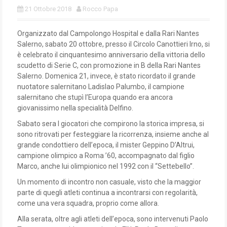
21 Ottobre 2018
Rocco Papa
Organizzato dal Campolongo Hospital e dalla Rari Nantes
Salerno, sabato 20 ottobre, presso il Circolo Canottieri Irno, si
è celebrato il cinquantesimo anniversario della vittoria dello
scudetto di Serie C, con promozione in B della Rari Nantes
Salerno. Domenica 21, invece, è stato ricordato il grande
nuotatore salernitano Ladislao Palumbo, il campione
salernitano che stupì l’Europa quando era ancora
giovanissimo nella specialità Delfino.
Sabato sera I giocatori che compirono la storica impresa, si
sono ritrovati per festeggiare la ricorrenza, insieme anche al
grande condottiero dell’epoca, il mister Geppino D’Altrui,
campione olimpico a Roma ’60, accompagnato dal figlio
Marco, anche lui olimpionico nel 1992 con il “Settebello”.
Un momento di incontro non casuale, visto che la maggior
parte di quegli atleti continua a incontrarsi con regolarità,
come una vera squadra, proprio come allora.
Alla serata, oltre agli atleti dell’epoca, sono intervenuti Paolo