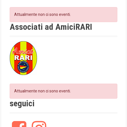
a
b
a
t
o
g
Attualmente non ci sono eventi.
o
r
i
k
a
Associati ad AmiciRARI
m
o
n
Attualmente non ci sono eventi.
seguici
F
I