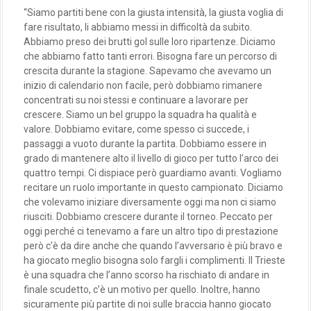
“Siamo partiti bene con la giusta intensità, la giusta voglia di
fare risultato, li abbiamo messi in difficoltà da subito.
Abbiamo preso dei brutti gol sulle loro ripartenze. Diciamo
che abbiamo fatto tanti errori. Bisogna fare un percorso di
crescita durante la stagione. Sapevamo che avevamo un
inizio di calendario non facile, però dobbiamo rimanere
concentrati su noi stessi e continuare a lavorare per
crescere. Siamo un bel gruppo la squadra ha qualità e
valore. Dobbiamo evitare, come spesso ci succede, i
passaggi a vuoto durante la partita. Dobbiamo essere in
grado di mantenere alto il livello di gioco per tutto l’arco dei
quattro tempi. Ci dispiace però guardiamo avanti. Vogliamo
recitare un ruolo importante in questo campionato. Diciamo
che volevamo iniziare diversamente oggi ma non ci siamo
riusciti. Dobbiamo crescere durante il torneo. Peccato per
oggi perché ci tenevamo a fare un altro tipo di prestazione
però c’è da dire anche che quando l’avversario è più bravo e
ha giocato meglio bisogna solo fargli i complimenti. Il Trieste
è una squadra che l’anno scorso ha rischiato di andare in
finale scudetto, c’è un motivo per quello. Inoltre, hanno
sicuramente più partite di noi sulle braccia hanno giocato