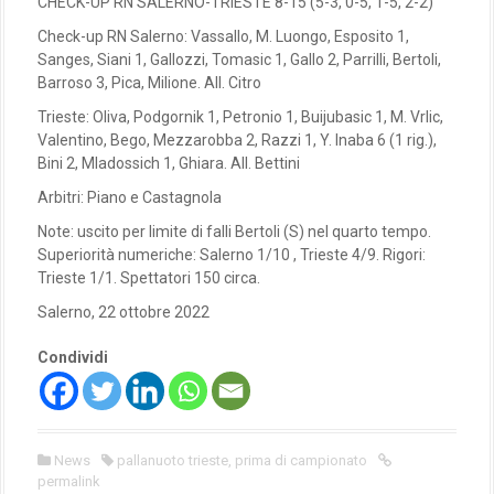
CHECK-UP RN SALERNO-TRIESTE 8-15 (5-3, 0-5, 1-5, 2-2)
Check-up RN Salerno: Vassallo, M. Luongo, Esposito 1,
Sanges, Siani 1, Gallozzi, Tomasic 1, Gallo 2, Parrilli, Bertoli,
Barroso 3, Pica, Milione. All. Citro
Trieste: Oliva, Podgornik 1, Petronio 1, Buijubasic 1, M. Vrlic,
Valentino, Bego, Mezzarobba 2, Razzi 1, Y. Inaba 6 (1 rig.),
Bini 2, Mladossich 1, Ghiara. All. Bettini
Arbitri: Piano e Castagnola
Note: uscito per limite di falli Bertoli (S) nel quarto tempo.
Superiorità numeriche: Salerno 1/10 , Trieste 4/9. Rigori:
Trieste 1/1. Spettatori 150 circa.
Salerno, 22 ottobre 2022
Condividi
News
pallanuoto trieste
,
prima di campionato
permalink