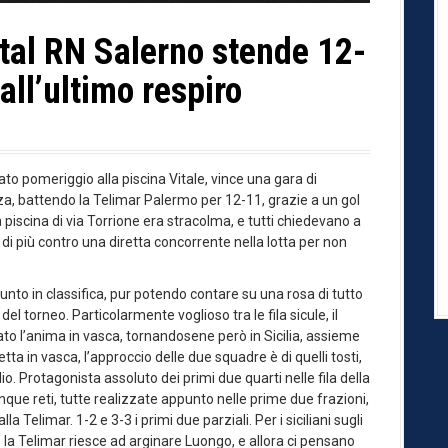
al RN Salerno stende 12-
all’ultimo respiro
o pomeriggio alla piscina Vitale, vince una gara di
a, battendo la Telimar Palermo per 12-11, grazie a un gol
la piscina di via Torrione era stracolma, e tutti chiedevano a
r di più contro una diretta concorrente nella lotta per non
punto in classifica, pur potendo contare su una rosa di tutto
 del torneo. Particolarmente voglioso tra le fila sicule, il
to l’anima in vasca, tornandosene però in Sicilia, assieme
ta in vasca, l’approccio delle due squadre è di quelli tosti,
io. Protagonista assoluto dei primi due quarti nelle fila della
inque reti, tutte realizzate appunto nelle prime due frazioni,
lla Telimar. 1-2 e 3-3 i primi due parziali. Per i siciliani sugli
o la Telimar riesce ad arginare Luongo, e allora ci pensano