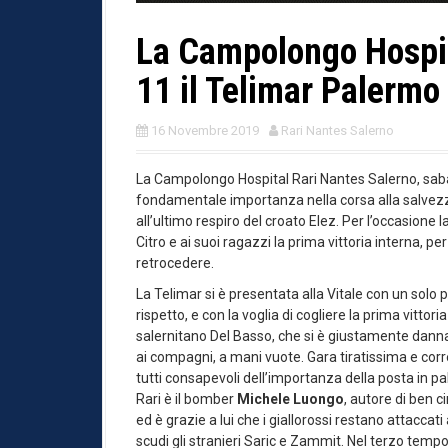
La Campolongo Hospit
11 il Telimar Palermo 
16 Novembre 2019
Rari Nantes Salerno
La Campolongo Hospital Rari Nantes Salerno, sabat
fondamentale importanza nella corsa alla salvezz
all’ultimo respiro del croato Elez. Per l’occasione 
Citro e ai suoi ragazzi la prima vittoria interna, pe
retrocedere.
La Telimar si è presentata alla Vitale con un solo 
rispetto, e con la voglia di cogliere la prima vittoria
salernitano Del Basso, che si è giustamente danna
ai compagni, a mani vuote. Gara tiratissima e corret
tutti consapevoli dell’importanza della posta in pal
Rari è il bomber
Michele Luongo
, autore di ben c
ed è grazie a lui che i giallorossi restano attaccati a
scudi gli stranieri Saric e Zammit. Nel terzo temp