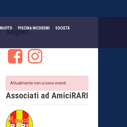
NUOTO
PISCINA NICODEMI
SOCIETÀ
Seguci
F
I
a
n
c
s
e
t
b
a
o
g
Attualmente non ci sono eventi.
o
r
k
a
Associati ad AmiciRARI
m