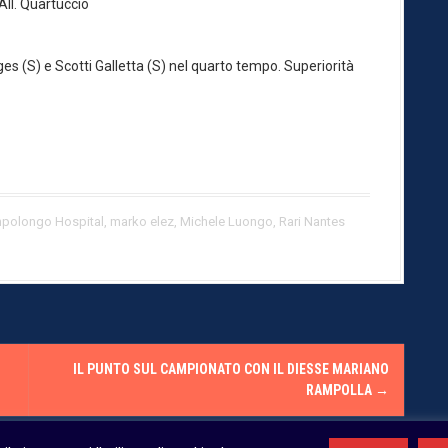
All. Quartuccio
Sanges (S) e Scotti Galletta (S) nel quarto tempo. Superiorità
polongo Hospital
,
marko elez
,
Michele Luongo
,
Rari Nantes
IL PUNTO SUL CAMPIONATO CON IL DIESSE MARIANO
RAMPOLLA
→