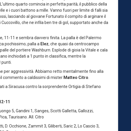
 L’ultimo quarto comincia in perfetta parità; il pubblico della
le e i cuori battono a mille. Vanno fuori per limite di falli sia
ssi, lasciando al giovane Fortunato il compito di arginare il
 Cuccovillo, che ne infila ben tre di gol, supportato anche da
ine, 11-11 e sembra davvero finita. La palla è del Palermo
nca pochissimo; palla a
Elez
, che quasi da centrocampo
 spalle del portiere Washburn. Esplode di gioia la Vitale e cala
no inchiodati a 1 punto in classifica, mentre la
 punti.
che per aggressività. Abbiamo retto mentalmente fino alla
a” il commento a caldissimi di mister
Matteo Citro
.
ti a Siracusa contro la sorprendente Ortigia di Stefano
12-11
 5, Gandini 1, Sanges, Scotti Galletta, Gallozzi,
Pica, Taurisano. All. Citro
, D. Occhione, Zammit 3, Giliberti, Saric 2, Lo Cascio 3,