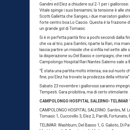
Gandini ed Elez a chiudere sul 2-1 per i giallorossi.
Vitale spinge i suoi beniamini; la tensione è alle stel
Scotti Galletta che Sanges, i due marcatori gialloro
forte centro boa Lo Cascio. Questa è la frazione di
un grande gol di Tomasic.
Si è in perfetta parità fino a pochi secondi dalla f
che va al tiro; para Santini; riparte la Rari, ma ma
lascia partire un missile che si infila nel sette alle
la disperazione su Del Basso e compagni, che resta
Campolongo Hospital Rari Nantes Salerno sale a 8
“È stata una partita molto intensa, sia sul nuoto 
fine, poi Elez ha trovato la prodezza della vittori
Sabato 23 novembre i giallorossi saranno impegna
Tempesti. Gara proibitiva, ma di certo stimolante.
CAMPOLONGO HOSPITAL SALERNO-TELIMAR 
CAMPOLONGO HOSPITAL SALERNO: Santini, M. Luongo
Tomasic 1, Cuccovillo 3, Elez 2, Parrilli, Fortunato, 
TELIMAR: Washburn, Del Basso 1, G. Galioto, Di Patti