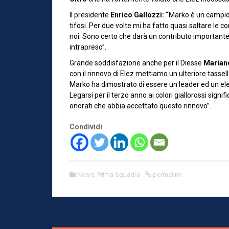
Il presidente
Enrico Gallozzi
: “
Marko è un campion
tifosi. Per due volte mi ha fatto quasi saltare le
noi. Sono certo che darà un contributo importante 
intrapreso”.
Grande soddisfazione anche per il Diesse
Marian
con il rinnovo di Elez mettiamo un ulteriore tassel
Marko ha dimostrato di essere un leader ed un el
Legarsi per il terzo anno ai colori giallorossi sign
onorati che abbia accettato questo rinnovo”.
Condividi
News
,
Prima Squadra
permalink