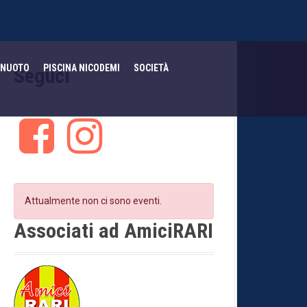
NUOTO
PISCINA NICODEMI
SOCIETÀ
Seguci
F
I
a
n
c
s
e
t
b
a
o
g
Attualmente non ci sono eventi.
o
r
k
a
Associati ad AmiciRARI
m