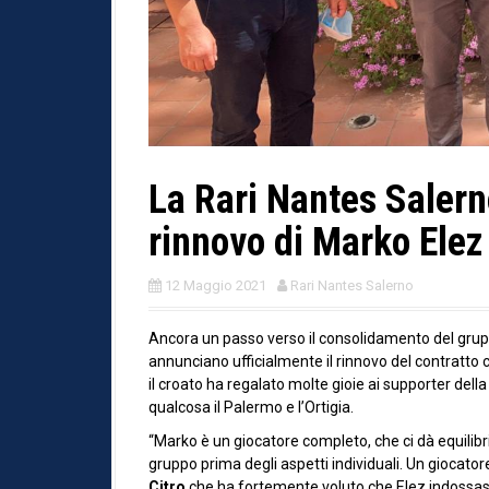
La Rari Nantes Salern
rinnovo di Marko Elez
12 Maggio 2021
Rari Nantes Salerno
Ancora un passo verso il consolidamento del grup
annunciano ufficialmente il rinnovo del contratto c
il croato ha regalato molte gioie ai supporter della
qualcosa il Palermo e l’Ortigia.
“Marko è un giocatore completo, che ci dà equilibri
gruppo prima degli aspetti individuali. Un giocat
Citro
che ha fortemente voluto che Elez indossass