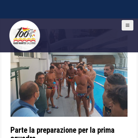
S
k
i
p
t
o
c
o
n
t
e
n
t
Parte la preparazione per la prima