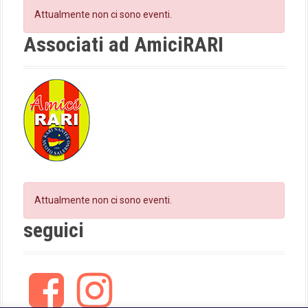
a
o
g
Attualmente non ci sono eventi.
t
o
r
k
a
Associati ad AmiciRARI
i
m
o
n
Attualmente non ci sono eventi.
seguici
F
I
a
n
c
s