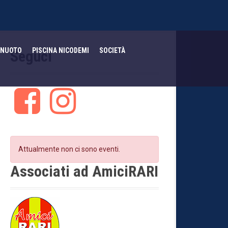
NUOTO
PISCINA NICODEMI
SOCIETÀ
Seguci
F
I
a
n
c
s
e
t
b
a
o
g
Attualmente non ci sono eventi.
o
r
k
a
Associati ad AmiciRARI
m