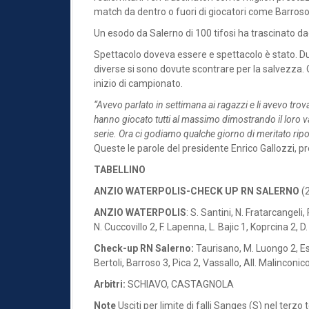
match da dentro o fuori di giocatori come Barroso, 
Un esodo da Salerno di 100 tifosi ha trascinato dagl
Spettacolo doveva essere e spettacolo è stato. D
diverse si sono dovute scontrare per la salvezza. 
inizio di campionato.
“Avevo parlato in settimana ai ragazzi e li avevo trov
hanno giocato tutti al massimo dimostrando il loro 
serie. Ora ci godiamo qualche giorno di meritato ripo
Queste le parole del presidente Enrico Gallozzi, p
TABELLINO
ANZIO WATERPOLIS-CHECK UP RN SALERNO
(
ANZIO WATERPOLIS
: S. Santini, N. Fratarcangeli,
N. Cuccovillo 2, F. Lapenna, L. Bajic 1, Koprcina 2, D.
Check-up RN Salerno:
Taurisano, M. Luongo 2, Esp
Bertoli, Barroso 3, Pica 2, Vassallo, All. Malinconic
Arbitri:
SCHIAVO, CASTAGNOLA
Note
Usciti per limite di falli Sanges (S) nel ter