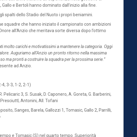
Gallo e Bertoli hanno dominato dall’inizio alla fine.
i spalti dello Stadio del Nuoto i propri beniamini.
ue squadre che hanno iniziato il campionato con ambizioni
Onore all’Anzio che meritava sorte diversa dopo l’ottimo
ati molto carichi e motivatissimi a mantenere la categoria. Oggi
valore. Auguriamo all’Anzio un pronto ritorno nella massima
so ma pronti a costruire la squadra per la prossima serie.”
resente ad Anzio.
2-4, 3-3, 1-2, 2-1)
 R. Pelicaric 3, S. Susak, D. Caponero, A. Goreta, G. Barberini,
 PresciuttI, Antonini, All. Tofani
osito, Sanges, Barela, Gallozzi 1, Tomasic, Gallo 2, Parrilli,
o
zo tempo e Tomasic (S) nel quarto tempo. Superiorità