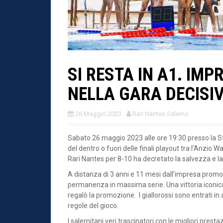
SI RESTA IN A1. IMP
NELLA GARA DECISIV
26 Maggio 2023
Rari Nantes Salerno
Sabato 26 maggio 2023 alle ore 19:30 presso la St
del dentro o fuori delle finali playout tra l’Anzio W
Rari Nantes per 8-10 ha decretato la salvezza e 
A distanza di 3 anni e 11 mesi dall’impresa promoz
permanenza in massima serie. Una vittoria iconica
regalò la promozione. I giallorossi sono entrati in
regole del gioco.
I salernitani veri trascinatori con le migliori prest