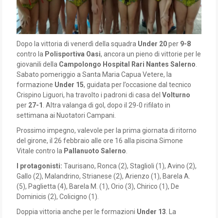
Dopo la vittoria di venerdì della squadra
Under 20
per
9-8
contro la
Polisportiva Oasi
, ancora un pieno di vittorie per le
giovanili della
Campolongo Hospital Rari Nantes Salerno
.
Sabato pomeriggio a Santa Maria Capua Vetere, la
formazione
Under 15
, guidata per l’occasione dal tecnico
Crispino Liguori, ha travolto i padroni di casa del
Volturno
per
27-1
. Altra valanga di gol, dopo il 29-0 rifilato in
settimana ai Nuotatori Campani.
Prossimo impegno, valevole per la prima giornata di ritorno
del girone, il 26 febbraio alle ore 16 alla piscina Simone
Vitale contro la
Pallanuoto Salerno
.
I protagonisti:
Taurisano, Ronca (2), Staglioli (1), Avino (2),
Gallo (2), Malandrino, Strianese (2), Arienzo (1), Barela A.
(5), Paglietta (4), Barela M. (1), Orio (3), Chirico (1), De
Dominicis (2), Colicigno (1).
Doppia vittoria anche per le formazioni
Under 13
. La