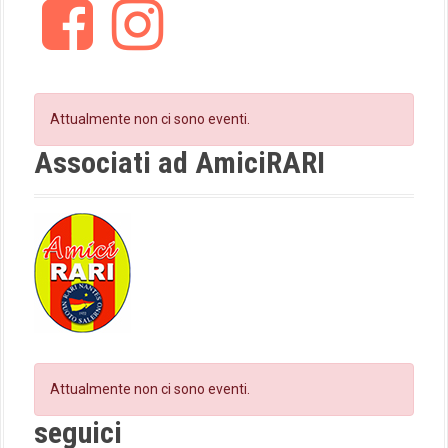
F
I
g
a
n
c
s
a
e
t
t
b
a
o
g
Attualmente non ci sono eventi.
i
o
r
k
a
Associati ad AmiciRARI
o
m
n
Attualmente non ci sono eventi.
seguici