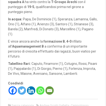
squadra A
ha vinto contro la
T-Groupo Arechi
con il
punteggio di
19-5
, qualificandosi prima nel girone a
punteggio pieno.
In acqua:
Papa, De Dominicis (1), Speranza, Lamanna, Gallo,
Orio (1), Alfano (1), Arienzo (3), Santoro (1), Strianese (3),
Barela (2), Manfredi, Di Donato (3), Marcellino (1), Pagano
(1).
E vince ancora anche la
formazione B
,
4-0
rifilato
all’
Aquamanagement B
a conferma di un importante
percorso di crescita effettuato dai ragazzi, buon viatico per
il futuro.
Tabellino Rari:
Caputo, Finamore (1), Cotugno, Rossi, Pisani
(1), Pappalardo (1), Di Giorgio, Pierno (1), Forlenza, Improta,
De Vivo, Maione, Aversano, Sansone, Lamberti.
Condividi
Senza categoria
Andrea Scotti Galletta
,
Campolongo