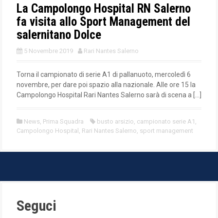
La Campolongo Hospital RN Salerno
fa visita allo Sport Management del
salernitano Dolce
5 Novembre 2019
Rari Nantes Salerno
Torna il campionato di serie A1 di pallanuoto, mercoledì 6
novembre, per dare poi spazio alla nazionale. Alle ore 15 la
Campolongo Hospital Rari Nantes Salerno sarà di scena a […]
News
,
Prima Squadra
busto arsizio
,
campionato serie A1
,
Campolongo Hospital
,
Rari Nantes Salerno
,
sport management
Seguci