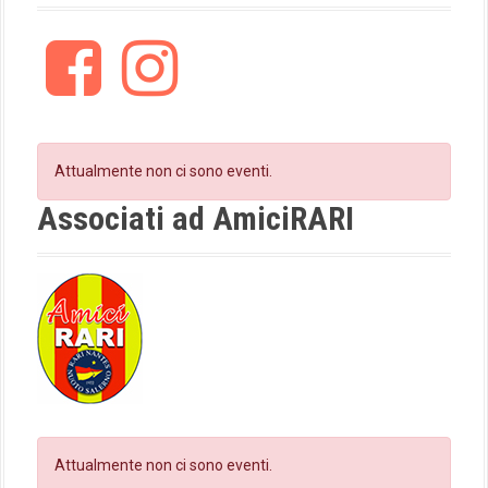
F
I
a
n
c
s
e
t
b
a
o
g
Attualmente non ci sono eventi.
o
r
k
a
Associati ad AmiciRARI
m
Attualmente non ci sono eventi.