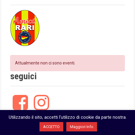
Attualmente non ci sono eventi.
seguici
F
I
a
n
c
s
e
t
Utilizzando il sito, accetti l'utilizzo di cookie da parte nostra.
b
a
ACCETTO
Maggiori Info
o
g
o
r