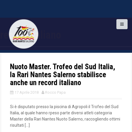
S
k
record italiano
i
p
t
o
c
o
Nuoto Master. Trofeo del Sud Italia,
n
la Rari Nantes Salerno stabilisce
t
anche un record italiano
e
n
17 Aprile 2018
Rocco Papa
t
Si è disputato presso la piscina di Agropoli il Trofeo del Sud
Italia, al quale hanno rpeso parte diversi atleti categoria
Master della Rari Nantes Nuoto Salerno, raccogliendo ottimi
risultati […]