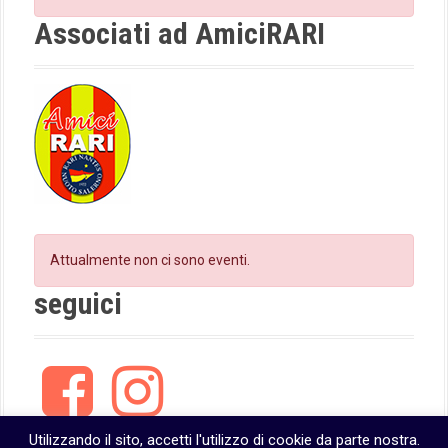
o
r
k
a
Associati ad AmiciRARI
m
Attualmente non ci sono eventi.
seguici
F
I
a
n
c
s
e
t
Utilizzando il sito, accetti l'utilizzo di cookie da parte nostra.