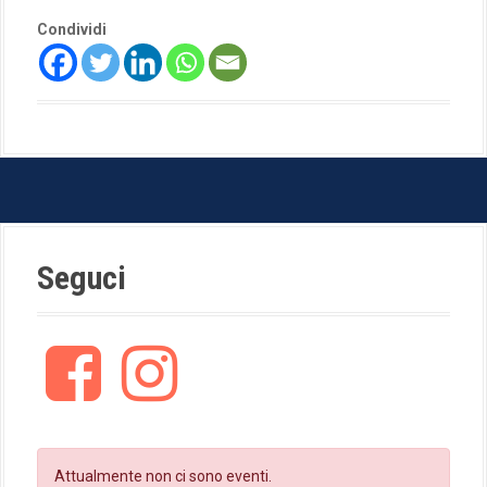
Condividi
Seguci
F
I
a
n
c
s
e
t
b
a
o
g
Attualmente non ci sono eventi.