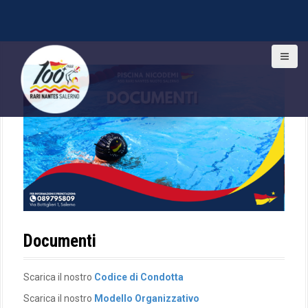
S
k
i
p
t
o
c
o
n
t
e
n
t
Documenti
Scarica il nostro
Codice di Condotta
Scarica il nostro
Modello Organizzativo