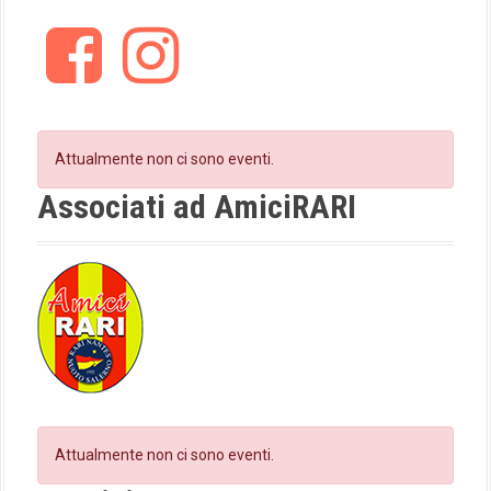
i
F
I
g
a
n
c
s
a
e
t
t
b
a
o
g
Attualmente non ci sono eventi.
i
o
r
k
a
Associati ad AmiciRARI
o
m
n
Attualmente non ci sono eventi.