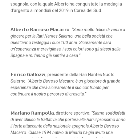
spagnola, con la quale Alberto ha conquistato la medaglia
d’argento ai mondiali del 2019 in Corea del Sud.
𝗔𝗹𝗯𝗲𝗿𝘁𝗼 𝗕𝗮𝗿𝗿𝗼𝘀𝗼 𝗠𝗮𝗰𝗮𝗿𝗿𝗼:
“Sono molto felice di venire a
giocare per la Rari Nantes Salerno, una bella società che
quest’anno festeggia i suoi 100 anni. Sicuramente sarà
un’esperienza meravigliosa, i suoi colori sono gli stessi della
Spagna e mi fanno già sentire a casa.”
𝗘𝗻𝗿𝗶𝗰𝗼 𝗚𝗮𝗹𝗹𝗼𝘇𝘇𝗶, presidente della Rari Nantes Nuoto
Salerno:
“Alberto Barroso Macarro è un giocatore di grande
esperienza che darà sicuramente il suo contributo per
continuare il nostro percorso di crescita.”
𝗠𝗮𝗿𝗶𝗮𝗻𝗼 𝗥𝗮𝗺𝗽𝗼𝗹𝗹𝗮, direttore sportivo:
“Siamo soddisfatti
di aver chiuso la trattativa che porterà alla Rari il prossimo anno
il forte attaccante della nazionale spagnola Alberto Barroso
Macarro. Classe 1994 nativo di Madrid ha già avuto una