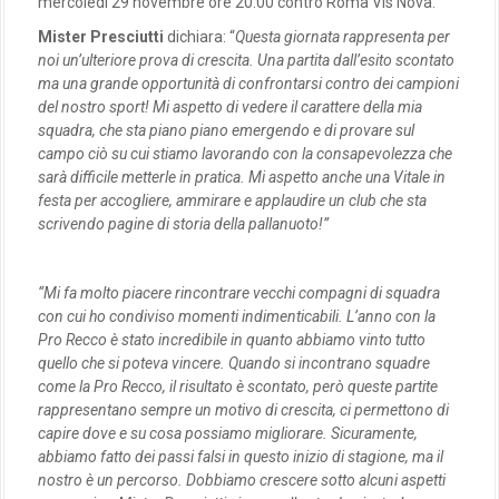
mercoledì 29 novembre ore 20:00 contro Roma Vis Nova.
Mister Presciutti
dichiara: “
Questa giornata rappresenta per
noi un’ulteriore prova di crescita. Una partita dall’esito scontato
ma una grande opportunità di confrontarsi contro dei campioni
del nostro sport! Mi aspetto di vedere il carattere della mia
squadra, che sta piano piano emergendo e di provare sul
campo ciò su cui stiamo lavorando con la consapevolezza che
sarà difficile metterle in pratica. Mi aspetto anche una Vitale in
festa per accogliere, ammirare e applaudire un club che sta
scrivendo pagine di storia della pallanuoto!”
“Mi fa molto piacere rincontrare vecchi compagni di squadra
con cui ho condiviso momenti indimenticabili. L’anno con la
Pro Recco è stato incredibile in quanto abbiamo vinto tutto
quello che si poteva vincere. Quando si incontrano squadre
come la Pro Recco, il risultato è scontato, però queste partite
rappresentano sempre un motivo di crescita, ci permettono di
capire dove e su cosa possiamo migliorare.
Sicuramente,
abbiamo fatto dei passi falsi in questo inizio di stagione, ma il
nostro è un percorso. Dobbiamo crescere sotto alcuni aspetti