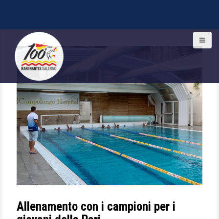
S
k
i
p
t
o
c
o
n
t
e
n
t
Allenamento con i campioni per i