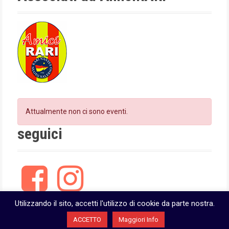
i
m
o
n
Attualmente non ci sono eventi.
seguici
F
I
a
n
c
s
e
t
Utilizzando il sito, accetti l'utilizzo di cookie da parte nostra.
b
a
ACCETTO
Maggiori Info
o
g