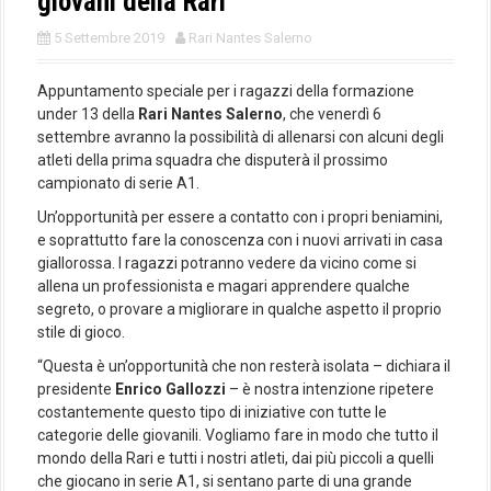
giovani della Rari
5 Settembre 2019
Rari Nantes Salerno
Appuntamento speciale per i ragazzi della formazione
under 13 della
Rari Nantes Salerno
, che venerdì 6
settembre avranno la possibilità di allenarsi con alcuni degli
atleti della prima squadra che disputerà il prossimo
campionato di serie A1.
Un’opportunità per essere a contatto con i propri beniamini,
e soprattutto fare la conoscenza con i nuovi arrivati in casa
giallorossa. I ragazzi potranno vedere da vicino come si
allena un professionista e magari apprendere qualche
segreto, o provare a migliorare in qualche aspetto il proprio
stile di gioco.
“Questa è un’opportunità che non resterà isolata – dichiara il
presidente
Enrico Gallozzi
– è nostra intenzione ripetere
costantemente questo tipo di iniziative con tutte le
categorie delle giovanili. Vogliamo fare in modo che tutto il
mondo della Rari e tutti i nostri atleti, dai più piccoli a quelli
che giocano in serie A1, si sentano parte di una grande