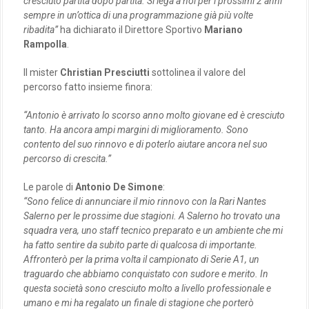
cresciuto partita dopo partita. Si lega a noi per i prossimi 2 anni
sempre in un’ottica di una programmazione già più volte
ribadita”
ha dichiarato il Direttore Sportivo
Mariano
Rampolla
.
Il mister
Christian Presciutti
sottolinea il valore del
percorso fatto insieme finora:
“Antonio è arrivato lo scorso anno molto giovane ed è cresciuto
tanto. Ha ancora ampi margini di miglioramento. Sono
contento del suo rinnovo e di poterlo aiutare ancora nel suo
percorso di crescita.”
Le parole di
Antonio De Simone
:
“Sono felice di annunciare il mio rinnovo con la Rari Nantes
Salerno per le prossime due stagioni. A Salerno ho trovato una
squadra vera, uno staff tecnico preparato e un ambiente che mi
ha fatto sentire da subito parte di qualcosa di importante.
Affronterò per la prima volta il campionato di Serie A1, un
traguardo che abbiamo conquistato con sudore e merito. In
questa società sono cresciuto molto a livello professionale e
umano e mi ha regalato un finale di stagione che porterò