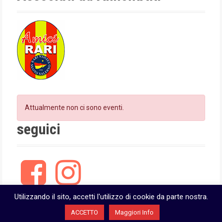
m
i
o
n
Attualmente non ci sono eventi.
seguici
F
I
a
n
c
s
e
t
Utilizzando il sito, accetti l'utilizzo di cookie da parte nostra.
b
a
ACCETTO
Maggiori Info
o
g