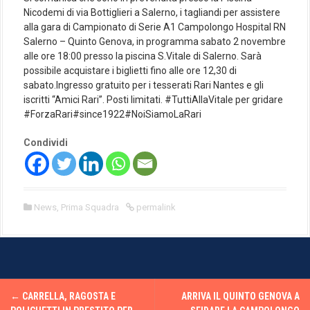
Nicodemi di via Bottiglieri a Salerno, i tagliandi per assistere
alla gara di Campionato di Serie A1 Campolongo Hospital RN
Salerno – Quinto Genova, in programma sabato 2 novembre
alle ore 18:00 presso la piscina S.Vitale di Salerno. Sarà
possibile acquistare i biglietti fino alle ore 12,30 di
sabato.Ingresso gratuito per i tesserati Rari Nantes e gli
iscritti “Amici Rari”. Posti limitati. #TuttiAllaVitale per gridare
#ForzaRari#since1922#NoiSiamoLaRari
Condividi
News
,
Prima Squadra
permalink
P
←
CARRELLA, RAGOSTA E
ARRIVA IL QUINTO GENOVA A