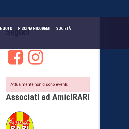
NUOTO
PISCINA NICODEMI
SOCIETÀ
Seguci
F
I
a
n
c
s
e
t
b
a
o
g
Attualmente non ci sono eventi.
o
r
k
a
Associati ad AmiciRARI
m