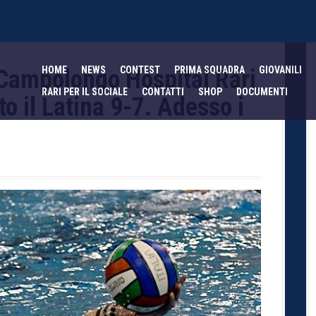
HOME
NEWS
CONTEST
PRIMA SQUADRA
GIOVANILI
 Campolongo Hospital Rari
RARI PER IL SOCIALE
CONTATTI
SHOP
DOCUMENTI
o il Latina 9-7. Adesso i