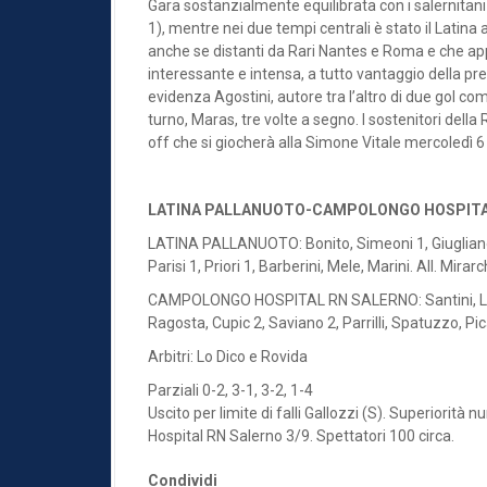
Gara sostanzialmente equilibrata con i salernitani
1), mentre nei due tempi centrali è stato il Latina a p
anche se distanti da Rari Nantes e Roma e che app
interessante e intensa, a tutto vantaggio della prep
evidenza Agostini, autore tra l’altro di due gol com
turno, Maras, tre volte a segno. I sostenitori della
off che si giocherà alla Simone Vitale mercoledì 6
LATINA PALLANUOTO-CAMPOLONGO HOSPITAL
LATINA PALLANUOTO: Bonito, Simeoni 1, Giugliano, M
Parisi 1, Priori 1, Barberini, Mele, Marini. All. Mirarc
CAMPOLONGO HOSPITAL RN SALERNO: Santini, Luongo
Ragosta, Cupic 2, Saviano 2, Parrilli, Spatuzzo, Pica 
Arbitri: Lo Dico e Rovida
Parziali 0-2, 3-1, 3-2, 1-4
Uscito per limite di falli Gallozzi (S). Superiorit
Hospital RN Salerno 3/9. Spettatori 100 circa.
Condividi