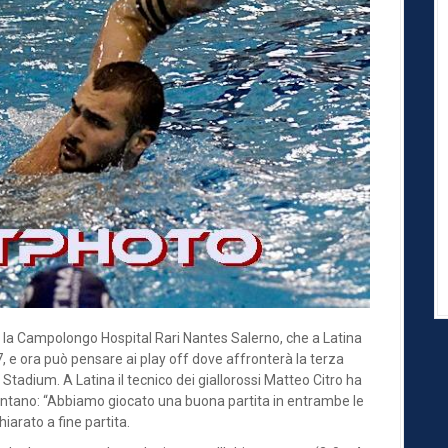
la Campolongo Hospital Rari Nantes Salerno, che a Latina
7, e ora può pensare ai play off dove affronterà la terza
 Stadium. A Latina il tecnico dei giallorossi Matteo Citro ha
 contano: “Abbiamo giocato una buona partita in entrambe le
hiarato a fine partita.