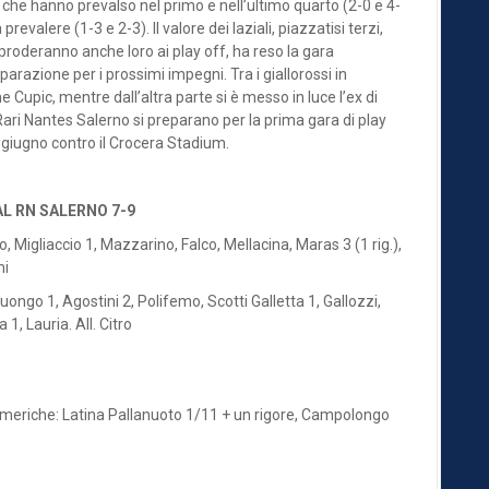
 che hanno prevalso nel primo e nell’ultimo quarto (2-0 e 4-
revalere (1-3 e 2-3). Il valore dei laziali, piazzatisi terzi,
roderanno anche loro ai play off, ha reso la gara
arazione per i prossimi impegni. Tra i giallorossi in
e Cupic, mentre dall’altra parte si è messo in luce l’ex di
 Rari Nantes Salerno si preparano per la prima gara di play
 giugno contro il Crocera Stadium.
 RN SALERNO 7-9
igliaccio 1, Mazzarino, Falco, Mellacina, Maras 3 (1 rig.),
hi
 1, Agostini 2, Polifemo, Scotti Galletta 1, Gallozzi,
1, Lauria. All. Citro
à numeriche: Latina Pallanuoto 1/11 + un rigore, Campolongo