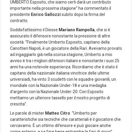
UMBERTO Esposito, che siamo certi darà un contributo
importante nella prossima stagione” ha commentato il
presidente
Enrico Gallozzi
subito dopo la firma del
contratto.
Soddisfattissimo il Diesse
Mariano Rampolla
, che si è
assicurato il difensore nonostante la pressione di altre
società: “Finalmente Umberto Esposito, capitano della
Canottieri Napoli, è un giocatore della Rari. Avevamo provato
ad ingaggiarlo già nella scorsa stagione, Umberto a mio
avviso è tra i migliori difensori italiani e nonostante i suoi 25
anni ha una notevole esperienza. Ricordiamo che è stato il
capitano della nazionale italiana vincitrice delle ultime
universiadi, ha vinto 3 scudetti con le squadre giovanili, un
mondiale con la Nazionale Under-18 e una medaglia
d’argento con la Nazionale Under-20. Con Esposito
mettiamo un ulteriore tassello per il nostro progetto di
crescita”.
Le parole di mister
Matteo Citro
. “Umberto per
caratteristiche sia tecniche che caratteriali è il giocatore che
cercavamo. È un ottimo difensore e può giocare anche
come esterno, e sa fare bene entrambe le fasi di gioco”