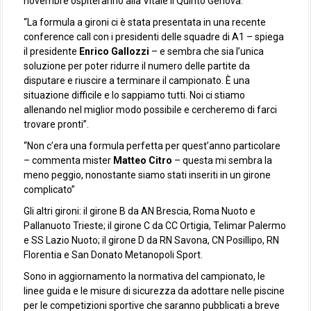
novembre ospiteranno alla Vitale il Quinto Genova.
“La formula a gironi ci è stata presentata in una recente
conference call con i presidenti delle squadre di A1 – spiega
il presidente
Enrico Gallozzi
– e sembra che sia l’unica
soluzione per poter ridurre il numero delle partite da
disputare e riuscire a terminare il campionato. È una
situazione difficile e lo sappiamo tutti. Noi ci stiamo
allenando nel miglior modo possibile e cercheremo di farci
trovare pronti”.
“Non c’era una formula perfetta per quest’anno particolare
– commenta mister
Matteo Citro
– questa mi sembra la
meno peggio, nonostante siamo stati inseriti in un girone
complicato”
Gli altri gironi: il girone B da AN Brescia, Roma Nuoto e
Pallanuoto Trieste; il girone C da CC Ortigia, Telimar Palermo
e SS Lazio Nuoto; il girone D da RN Savona, CN Posillipo, RN
Florentia e San Donato Metanopoli Sport.
Sono in aggiornamento la normativa del campionato, le
linee guida e le misure di sicurezza da adottare nelle piscine
per le competizioni sportive che saranno pubblicati a breve