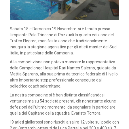
Sabato 18 e Domenica 19 Novembre si è tenuta presso
l’impianto Pala Trincone di Pozzuoli la quarta edizione del
Trofeo Flegreo, manifestazione che tradizionalmente
inaugura la stagione agonistica per gli atleti master del Sud
Italia, in particolare della Campania.
Alla competizione non poteva mancare la rappresentativa
della Campolongo Hospital Rari Nantes Salerno, guidata da
Mattia Sparano, alla sua prima da tecnico federale di I livello,
altro importante step professionale conseguito dal
poliedrico coach salernitano.
La nostra compagine si è ben distinta classificandosi
ventunesima su 54 società presenti, ciò nonostante alcune
defezioni dell’ultimo momento, da segnalare in particolare
quella del Capitano della squadra, Evaristo Tortora.
I 9 atleti giallorossi sono riusciti a salire 12 volte sul podio con
2 ori (entrambi ottenuti da Luca Parrella nei 200 e 400 sl), 7