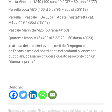
Matta Vincenzo M40 (100 rana 1’41”37 – 50 rana 45”77)
Parrella Luca M30 (400 sl 5’03”96 – 200 sl 2’23”18)
Parrella – Pascale – De Luca – Abate (mistaffetta cat.
M100-119 4x50sl 2’15”49)
Pascale Marinicla M25 (50 rana 44”53)
Quaranta Ivano M45 (400 sl 5’33”29 – 50 dorso 43”23)
In attesa dei prossimi eventi, certi dell’impegno e
dell’entusiasmo dei nostri atleti nei probanti allenamenti
quotidiani, possiamo chiudere questo resoconto con un
“Buona la prima!”.
Condividi
Senza categoria
Campolongo Hospital
,
Master
,
Rari Nantes