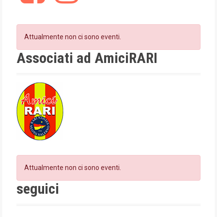
c
s
e
t
a
b
a
t
o
g
Attualmente non ci sono eventi.
o
r
i
k
a
Associati ad AmiciRARI
m
o
n
Attualmente non ci sono eventi.
seguici