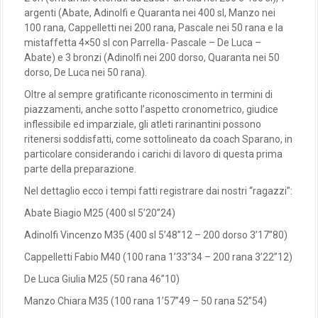
argenti (Abate, Adinolfi e Quaranta nei 400 sl, Manzo nei
100 rana, Cappelletti nei 200 rana, Pascale nei 50 rana e la
mistaffetta 4×50 sl con Parrella- Pascale – De Luca –
Abate) e 3 bronzi (Adinolfi nei 200 dorso, Quaranta nei 50
dorso, De Luca nei 50 rana).
Oltre al sempre gratificante riconoscimento in termini di
piazzamenti, anche sotto l’aspetto cronometrico, giudice
inflessibile ed imparziale, gli atleti rarinantini possono
ritenersi soddisfatti, come sottolineato da coach Sparano, in
particolare considerando i carichi di lavoro di questa prima
parte della preparazione.
Nel dettaglio ecco i tempi fatti registrare dai nostri “ragazzi”:
Abate Biagio M25 (400 sl 5’20”24)
Adinolfi Vincenzo M35 (400 sl 5’48”12 – 200 dorso 3’17”80)
Cappelletti Fabio M40 (100 rana 1’33”34 – 200 rana 3’22”12)
De Luca Giulia M25 (50 rana 46”10)
Manzo Chiara M35 (100 rana 1’57”49 – 50 rana 52”54)