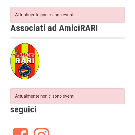
b
a
a
o
g
Attualmente non ci sono eventi.
t
o
r
k
a
Associati ad AmiciRARI
i
m
o
n
Attualmente non ci sono eventi.
seguici
F
I