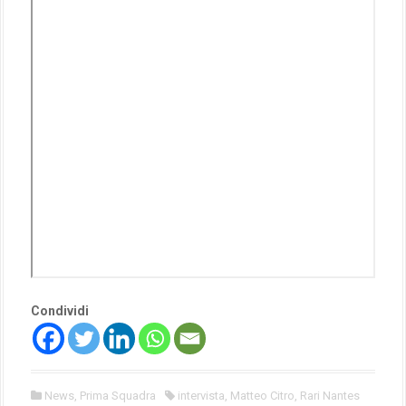
Condividi
News
,
Prima Squadra
intervista
,
Matteo Citro
,
Rari Nantes