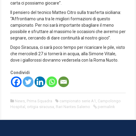
carta ci possiamo giocare”.
Il pensiero del tecnico Matteo Citro sulla trasferta siciliana:
“Affrontiamo una tra le migliori formazioni di questo
campionato. Per noi sarà importante sbagliare il meno
possibile e sfruttare al massimo le occasioni che avremo per
segnare, cercando di dare continuità al nostro gioco”.
Dopo Siracusa, ci sarà poco tempo per ricaricare le pile, visto
che mercoledì 27 si tornerà in acqua, alla Simone Vitale,
dove i giallorossi dovranno vedersela con la Roma Nuoto.
Condividi
News
,
Prima Squadra
campionato serie A1
,
Campolongo
Hospital
,
ortigia siracusa
,
Rari Nantes Salerno
permalink