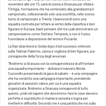
novembre alle ore 15, sarà di scena a Siracusa per sfidare
l’Ortigia, formazione che ha cominciato alla grandissima il
campionato, collezionando solo una sconfitta, nello scorso
turno di campionato a Trieste. I biancoverdi sono una
squadra costruita per lottare ai vertici della classifica e ben
figurare in Europa, basti pensare che tra i pali annoverano un
campionissimo come Stefano Tempesti, e non è l’unico
fuoriclasse a disposizione del tecnico Piccardo.
La Rari sbarcherà in Sicilia dopo il bel successo ottenuto
sulla Telimar Palermo, carica e vogliosa di ben figurare, pur
consapevole della forza degli avversari.
“Andremo a Siracusa con la consapevolezza di affrontare
una squadra importante – dichiara il mancino Nicola
Cuccovillo presentando la gara di sabato – è una compagine
che ha condotto una campagna importante, prendendo
giocatori di assoluto valore, per cui è una squadra
organizzata. Andremo a Siracusa consapevoli di tutto
questo, umili nel sapere che dovremmo fare le cose davvero
perfette e soprattutto in maniera sensata e logica per
metterli in difficoltà. Secondo me è una partita che noi sulla