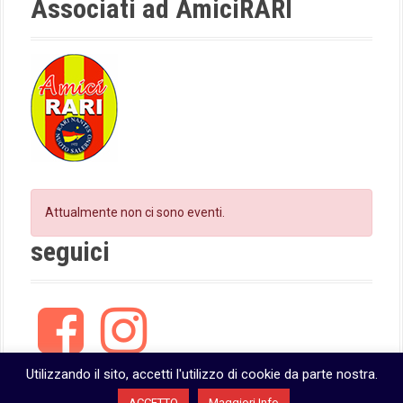
i
Associati ad AmiciRARI
m
o
n
Attualmente non ci sono eventi.
seguici
F
I
a
n
c
s
e
t
Utilizzando il sito, accetti l'utilizzo di cookie da parte nostra.
b
a
ACCETTO
Maggiori Info