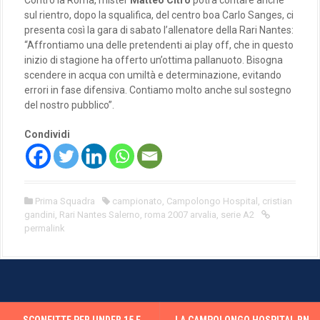
Contro la Roma, mister
Matteo Citro
potrà contare anche
sul rientro, dopo la squalifica, del centro boa Carlo Sanges, ci
presenta così la gara di sabato l’allenatore della Rari Nantes:
“Affrontiamo una delle pretendenti ai play off, che in questo
inizio di stagione ha offerto un’ottima pallanuoto. Bisogna
scendere in acqua con umiltà e determinazione, evitando
errori in fase difensiva. Contiamo molto anche sul sostegno
del nostro pubblico”.
Condividi
Prima Squadra
campionato
,
Campolongo Hospital
,
cristian
gandini
,
Rari Nantes Salerno
,
roma 2007 arvalia
,
serie A2
permalink
P