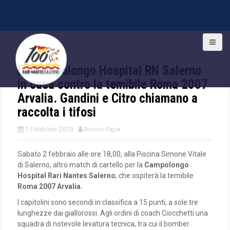
S
k
i
La Campolongo Hospital RN Salerno
p
t
in casa contro la temibile Roma 2007
o
Arvalia. Gandini e Citro chiamano a
c
raccolta i tifosi
o
n
1 Febbraio 2019
Rocco Papa
t
e
n
Sabato 2 febbraio alle ore 18,00, alla Piscina Simone Vitale
t
di Salerno, altro match di cartello per la
Campolongo
Hospital Rari Nantes Salerno
, che ospiterà la temibile
Roma 2007 Arvalia.
I capitolini sono secondi in classifica a 15 punti, a sole tre
lunghezze dai giallorossi. Agli ordini di coach Ciocchetti una
squadra di notevole levatura tecnica, tra cui il bomber