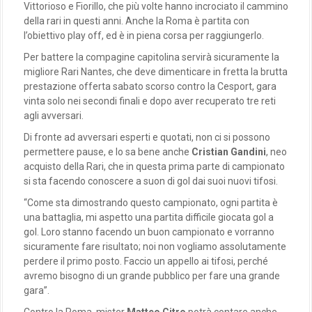
Vittorioso e Fiorillo, che più volte hanno incrociato il cammino
della rari in questi anni. Anche la Roma è partita con
l’obiettivo play off, ed è in piena corsa per raggiungerlo.
Per battere la compagine capitolina servirà sicuramente la
migliore Rari Nantes, che deve dimenticare in fretta la brutta
prestazione offerta sabato scorso contro la Cesport, gara
vinta solo nei secondi finali e dopo aver recuperato tre reti
agli avversari.
Di fronte ad avversari esperti e quotati, non ci si possono
permettere pause, e lo sa bene anche
Cristian Gandini
, neo
acquisto della Rari, che in questa prima parte di campionato
si sta facendo conoscere a suon di gol dai suoi nuovi tifosi.
“Come sta dimostrando questo campionato, ogni partita è
una battaglia, mi aspetto una partita difficile giocata gol a
gol. Loro stanno facendo un buon campionato e vorranno
sicuramente fare risultato; noi non vogliamo assolutamente
perdere il primo posto. Faccio un appello ai tifosi, perché
avremo bisogno di un grande pubblico per fare una grande
gara”.