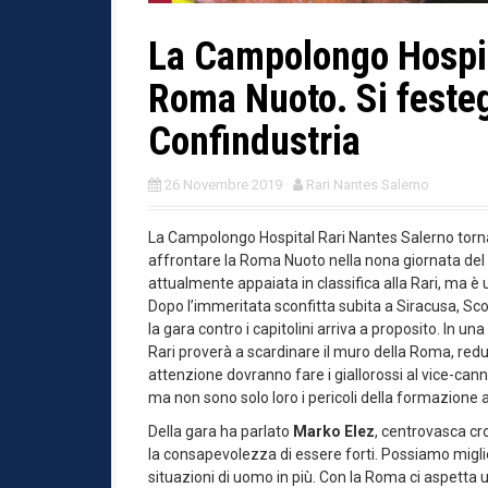
La Campolongo Hospit
Roma Nuoto. Si festeg
Confindustria
26 Novembre 2019
Rari Nantes Salerno
La Campolongo Hospital Rari Nantes Salerno torna
affrontare la Roma Nuoto nella nona giornata del
attualmente appaiata in classifica alla Rari, ma è
Dopo l’immeritata sconfitta subita a Siracusa, Scot
la gara contro i capitolini arriva a proposito. In 
Rari proverà a scardinare il muro della Roma, red
attenzione dovranno fare i giallorossi al vice-can
ma non sono solo loro i pericoli della formazione 
Della gara ha parlato
Marko Elez
, centrovasca cro
la consapevolezza di essere forti. Possiamo migl
situazioni di uomo in più. Con la Roma ci aspetta 