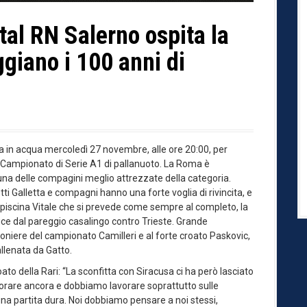
al RN Salerno ospita la
giano i 100 anni di
 in acqua mercoledì 27 novembre, alle ore 20:00, per
 Campionato di Serie A1 di pallanuoto. La Roma è
 una delle compagini meglio attrezzate della categoria.
ti Galletta e compagni hanno una forte voglia di rivincita, e
una piscina Vitale che si prevede come sempre al completo, la
uce dal pareggio casalingo contro Trieste. Grande
noniere del campionato Camilleri e al forte croato Paskovic,
allenata da Gatto.
ato della Rari: “La sconfitta con Siracusa ci ha però lasciato
iorare ancora e dobbiamo lavorare soprattutto sulle
una partita dura. Noi dobbiamo pensare a noi stessi,