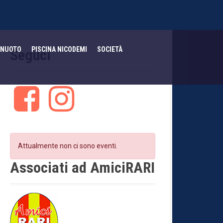
NUOTO
PISCINA NICODEMI
SOCIETÀ
Seguci
F
I
a
n
c
s
e
t
b
a
o
g
Attualmente non ci sono eventi.
o
r
k
a
Associati ad AmiciRARI
m