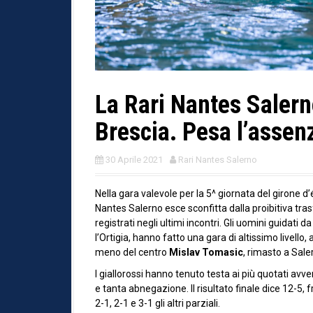
La Rari Nantes Salerno
Brescia. Pesa l’assen
30 Aprile 2021
Rari Nantes Salerno
Nella gara valevole per la 5^ giornata del girone d’
Nantes Salerno esce sconfitta dalla proibitiva tras
registrati negli ultimi incontri. Gli uomini guidati
l’Ortigia, hanno fatto una gara di altissimo livell
meno del centro
Mislav Tomasic
, rimasto a Sale
I giallorossi hanno tenuto testa ai più quotati av
e tanta abnegazione. Il risultato finale dice 12-5, fr
2-1, 2-1 e 3-1 gli altri parziali.