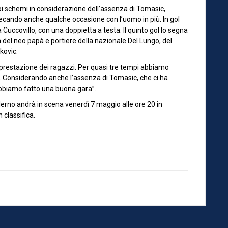
oi schemi in considerazione dell’assenza di Tomasic,
sprecando anche qualche occasione con l’uomo in più. In gol
la Cuccovillo, con una doppietta a testa. Il quinto gol lo segna
va del neo papà e portiere della nazionale Del Lungo, del
kovic.
a prestazione dei ragazzi. Per quasi tre tempi abbiamo
o. Considerando anche l’assenza di Tomasic, che ci ha
 abbiamo fatto una buona gara”.
alerno andrà in scena venerdì 7 maggio alle ore 20 in
 classifica.