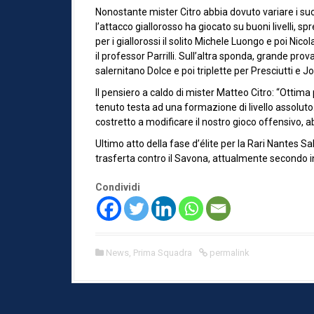
Nonostante mister Citro abbia dovuto variare i su
l’attacco giallorosso ha giocato su buoni livelli, 
per i giallorossi il solito Michele Luongo e poi Nico
il professor Parrilli. Sull’altra sponda, grande pro
salernitano Dolce e poi triplette per Presciutti e Jo
Il pensiero a caldo di mister Matteo Citro: “Ottim
tenuto testa ad una formazione di livello assolut
costretto a modificare il nostro gioco offensivo,
Ultimo atto della fase d’élite per la Rari Nantes S
trasferta contro il Savona, attualmente secondo in
Condividi
News
,
Prima Squadra
permalink