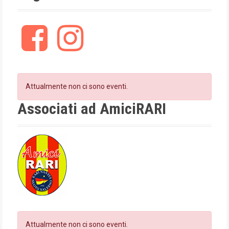
v
i
F
I
a
n
g
c
s
e
t
a
b
a
t
o
g
Attualmente non ci sono eventi.
o
r
i
k
a
Associati ad AmiciRARI
m
o
n
Attualmente non ci sono eventi.