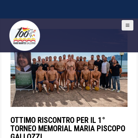
S
k
i
p
t
o
c
o
n
t
e
n
t
OTTIMO RISCONTRO PER IL 1°
TORNEO MEMORIAL MARIA PISCOPO
GALLOZZI