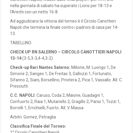
nella giornata di sabato ha superato i Lions per 18-13 e
l’Arechi con un netto 16-8.
Ad aggiudicarsi la vittoria del torneo è il Circolo Canottieri
Napoli che termina la finale contro i padroni di casa per 14-
13.
TABELLINO:
CHECK UP RN SALERNO – CIRCOLO CANOTTIERI NAPOLI
13-14
(3-5,3-3,4-4,3-2)
Check-up Rari Nantes Salerno:
Milione, M. Luongo 1, De
Simone 2, Sanges 1, De Freitas 3, Gallozzi 1, Fortunato,
Sifanno 2, Siani, Borsellino, Privitera 2, Pica 1, Vassallo. All. C.
Presciutti
C.C. NAPOLI:
Caruso, Coda 2, Maione, Guadagni 1,
Confuorto 2, Raia 1, Mutariello 2, Gragillo 2, Parisi 1, Tozzi 1,
Borrelli 1, Errichielli, Fuorto. All. V. Massa.
Arbitri: Gomez, Petraglia
Classifica Finale del Torneo:
1° Circolo Canottieri Napoli