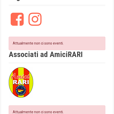
i
F
I
g
a
n
c
s
a
e
t
t
b
a
o
g
Attualmente non ci sono eventi.
i
o
r
k
a
Associati ad AmiciRARI
o
m
n
Attualmente non ci sono eventi.