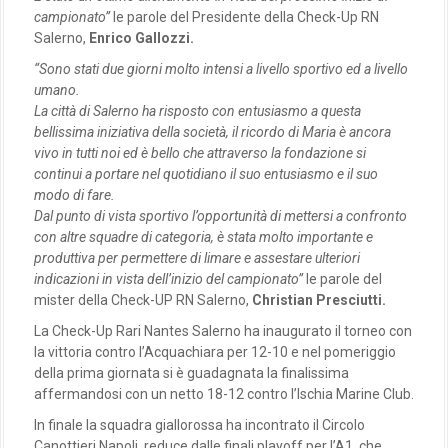
campionato”
le parole del Presidente della Check-Up RN
Salerno,
Enrico Gallozzi.
“Sono stati due giorni molto intensi a livello sportivo ed a livello
umano.
La città di Salerno ha risposto con entusiasmo a questa
bellissima iniziativa della società, il ricordo di Maria è ancora
vivo in tutti noi ed è bello che attraverso la fondazione si
continui a portare nel quotidiano il suo entusiasmo e il suo
modo di fare.
Dal punto di vista sportivo l’opportunità di mettersi a confronto
con altre squadre di categoria, è stata molto importante e
produttiva per permettere di limare e assestare ulteriori
indicazioni in vista dell’inizio del campionato”
le parole del
mister della Check-UP RN Salerno,
Christian Presciutti.
La Check-Up Rari Nantes Salerno ha inaugurato il torneo con
la vittoria contro l’Acquachiara per 12-10 e nel pomeriggio
della prima giornata si è guadagnata la finalissima
affermandosi con un netto 18-12 contro l’Ischia Marine Club.
In finale la squadra giallorossa ha incontrato il Circolo
Canottieri Napoli, reduce dalle finali playoff per l’A1, che