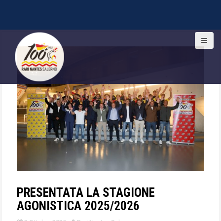
S
k
i
p
t
o
c
o
n
t
e
n
t
PRESENTATA LA STAGIONE
AGONISTICA 2025/2026