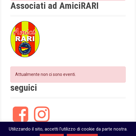
k
a
Associati ad AmiciRARI
i
m
o
n
Attualmente non ci sono eventi.
seguici
F
I
a
n
c
s
e
t
Utilizzando il sito, accetti l'utilizzo di cookie da parte nostra.
b
a