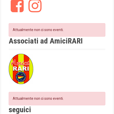
F
I
g
a
n
c
s
a
e
t
t
b
a
o
g
Attualmente non ci sono eventi.
i
o
r
k
a
Associati ad AmiciRARI
o
m
n
Attualmente non ci sono eventi.
seguici