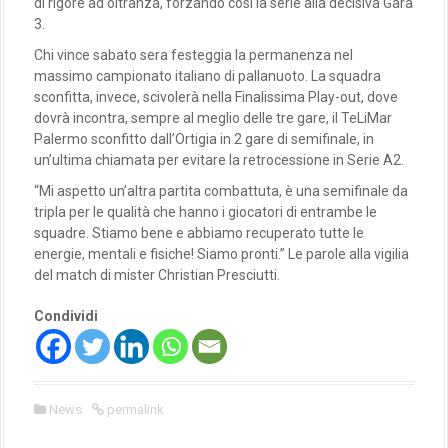
di rigore ad oltranza, forzando così la serie alla decisiva Gara
3.
Chi vince sabato sera festeggia la permanenza nel
massimo campionato italiano di pallanuoto. La squadra
sconfitta, invece, scivolerà nella Finalissima Play-out, dove
dovrà incontra, sempre al meglio delle tre gare, il TeLiMar
Palermo sconfitto dall’Ortigia in 2 gare di semifinale, in
un’ultima chiamata per evitare la retrocessione in Serie A2.
“Mi aspetto un’altra partita combattuta, è una semifinale da
tripla per le qualità che hanno i giocatori di entrambe le
squadre. Stiamo bene e abbiamo recuperato tutte le
energie, mentali e fisiche! Siamo pronti.” Le parole alla vigilia
del match di mister Christian Presciutti.
Condividi
News
permalink