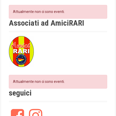
t
b
a
o
g
Attualmente non ci sono eventi.
i
o
r
k
a
Associati ad AmiciRARI
o
m
n
Attualmente non ci sono eventi.
seguici
F
I
a
n