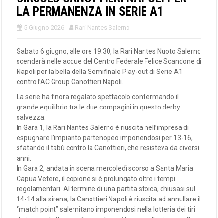
LA PERMANENZA IN SERIE A1
5 Giugno 2026
Rari Nantes Salerno
Sabato 6 giugno, alle ore 19:30, la Rari Nantes Nuoto Salerno
scenderà nelle acque del Centro Federale Felice Scandone di
Napoli per la bella della Semifinale Play-out di Serie A1
contro l’AC Group Canottieri Napoli.
La serie ha finora regalato spettacolo confermando il
grande equilibrio tra le due compagini in questo derby
salvezza.
In Gara 1, la Rari Nantes Salerno è riuscita nell’impresa di
espugnare l’impianto partenopeo imponendosi per 13-16,
sfatando il tabù contro la Canottieri, che resisteva da diversi
anni.
In Gara 2, andata in scena mercoledì scorso a Santa Maria
Capua Vetere, il copione si è prolungato oltre i tempi
regolamentari. Al termine di una partita stoica, chiusasi sul
14-14 alla sirena, la Canottieri Napoli è riuscita ad annullare il
“match point” salernitano imponendosi nella lotteria dei tiri