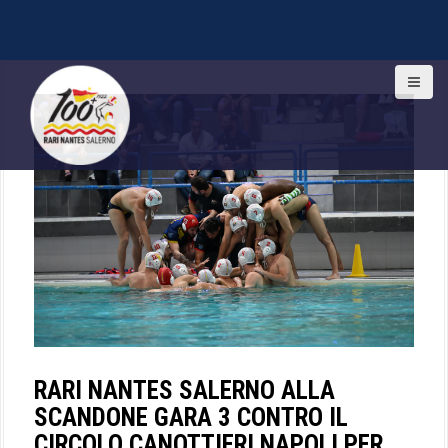
S
k
i
p
t
o
c
o
n
t
e
n
t
RARI NANTES SALERNO ALLA
SCANDONE GARA 3 CONTRO IL
CIRCOLO CANOTTIERI NAPOLI PER