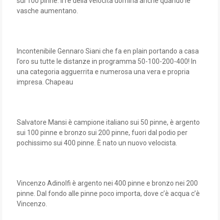
sul 100 pinne. Il re della velocità domina anche quando le
vasche aumentano.
Incontenibile Gennaro Siani che fa en plain portando a casa
l’oro su tutte le distanze in programma 50-100-200-400! In
una categoria agguerrita e numerosa una vera e propria
impresa. Chapeau
Salvatore Mansi è campione italiano sui 50 pinne, è argento
sui 100 pinne e bronzo sui 200 pinne, fuori dal podio per
pochissimo sui 400 pinne. È nato un nuovo velocista.
Vincenzo Adinolfi è argento nei 400 pinne e bronzo nei 200
pinne. Dal fondo alle pinne poco importa, dove c’è acqua c’è
Vincenzo.