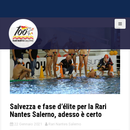
S
k
i
p
t
o
c
o
n
t
e
n
t
Salvezza e fase d’élite per la Rari
Nantes Salerno, adesso è certo
22 Gennaio 2021
Rari Nantes Salerno