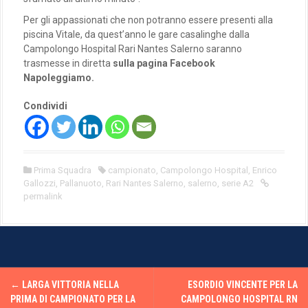
Per gli appassionati che non potranno essere presenti alla
piscina Vitale, da quest’anno le gare casalinghe dalla
Campolongo Hospital Rari Nantes Salerno saranno
trasmesse in diretta
sulla pagina Facebook
Napoleggiamo.
Condividi
Prima Squadra
campionato
,
Campolongo Hospital
,
Enrico
Gallozzi
,
Pallanuoto
,
Rari Nantes Salerno
,
salerno
,
serie A2
permalink
P
←
LARGA VITTORIA NELLA
ESORDIO VINCENTE PER LA
o
PRIMA DI CAMPIONATO PER LA
CAMPOLONGO HOSPITAL RN