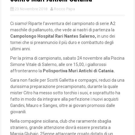
23 Novembre 2018
Rocco Papa
Ci siamo! Riparte l’avventura del campionato di serie A2
maschile di pallanuoto, che vede ai nastri di partenza la
Campolongo Hospital Rari Nantes Salerno,
in uno dei
tornei che si preannuncio il più duro e combattuto degli
ultimi anni.
Per la prima di campionato, sabato 24 novembre alla Piscina
Simone Vitale di Salerno, alle ore 15,00, i giallorossi
affronteranno la
Polisportiva Muri Antichi di Catania.
Gara non facile per Scotti Galletta e compagni, reduci da una
durissima preparazione precampionato, durante la quale
mister Citro ha messo sotto torchio i suoi, e soprattutto ha
fatto in modo da integrare alla perfezione i nuovi acquisti
Gandini, Mauro e Sanges, oltre ai giovani promossi dalle
giovanili.
Nella compagine siciliana, club che raramente sbaglia
straniero, grande attenzione dovrà essere prestata a
Maroja Gluhaic, 25enne attaccante croato dotato di un