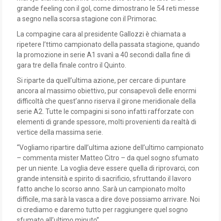
grande feeling con il gol, come dimostrano le 54 reti messe
a segno nella scorsa stagione con il Primorac.
La compagine cara al presidente Gallozzi è chiamata a
ripetere l’ttimo campionato della passata stagione, quando
la promozione in serie A1 svanì a 40 secondi dalla fine di
gara tre della finale contro il Quinto.
Si riparte da quell’ultima azione, per cercare di puntare
ancora al massimo obiettivo, pur consapevoli delle enormi
difficoltà che quest’anno riserva il girone meridionale della
serie A2. Tutte le compagini si sono infatti rafforzate con
elementi di grande spessore, molti provenienti da realtà di
vertice della massima serie.
“Vogliamo ripartire dall’ultima azione dell’ultimo campionato
– commenta mister Matteo Citro – da quel sogno sfumato
per un niente. La voglia deve essere quella di riprovarci, con
grande intensità e spirito di sacrificio, sfruttando il lavoro
fatto anche lo scorso anno. Sarà un campionato molto
difficile, ma sarà la vasca a dire dove possiamo arrivare. Noi
ci crediamo e daremo tutto per raggiungere quel sogno
sfumato all’ultimo minuto”.