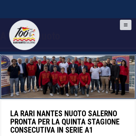
S
k
A1 pallanuoto
i
p
t
o
c
o
n
t
e
n
t
LA RARI NANTES NUOTO SALERNO
PRONTA PER LA QUINTA STAGIONE
CONSECUTIVA IN SERIE A1