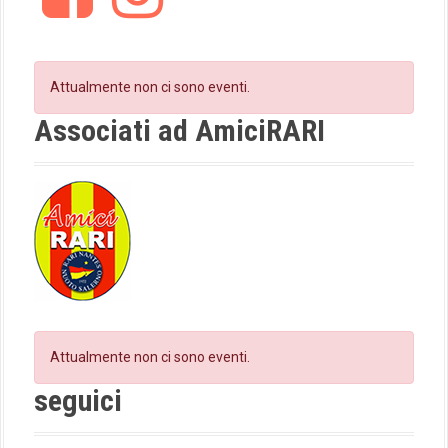
c
s
e
t
b
a
o
g
Attualmente non ci sono eventi.
o
r
k
a
Associati ad AmiciRARI
m
Attualmente non ci sono eventi.
seguici