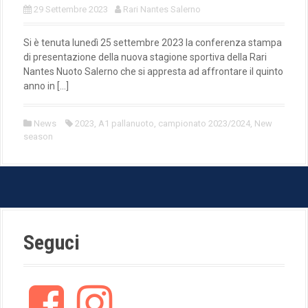
29 Settembre 2023
Rari Nantes Salerno
Si è tenuta lunedì 25 settembre 2023 la conferenza stampa
di presentazione della nuova stagione sportiva della Rari
Nantes Nuoto Salerno che si appresta ad affrontare il quinto
anno in […]
News
2023
,
A1 pallanuoto
,
campionato 2023/2024
,
New
season
Seguci
F
I
a
n