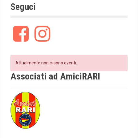
Seguci
F
I
a
n
c
s
e
t
b
a
o
g
Attualmente non ci sono eventi.
o
r
k
a
Associati ad AmiciRARI
m