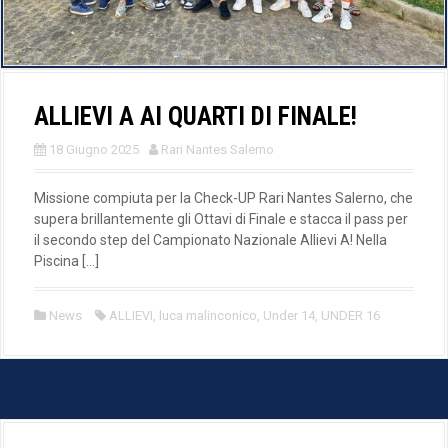
ALLIEVI A AI QUARTI DI FINALE!
18 Giugno 2025
Rari Nantes Salerno
Missione compiuta per la Check-UP Rari Nantes Salerno, che
supera brillantemente gli Ottavi di Finale e stacca il pass per
il secondo step del Campionato Nazionale Allievi A! Nella
Piscina […]
News
ALLIEVI
,
luca malinconico
,
Under 14
,
UNDER 16