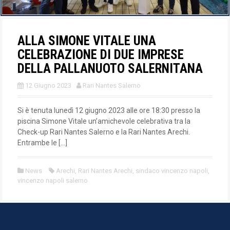
ALLA SIMONE VITALE UNA
CELEBRAZIONE DI DUE IMPRESE
DELLA PALLANUOTO SALERNITANA
12 Giugno 2023
Rari Nantes Salerno
Si è tenuta lunedì 12 giugno 2023 alle ore 18:30 presso la
piscina Simone Vitale un’amichevole celebrativa tra la
Check-up Rari Nantes Salerno e la Rari Nantes Arechi.
Entrambe le […]
News
Arechi
,
Rari Nantes Arechi
,
sindaco vincenzo napoli
,
vincenzo napoli salerno