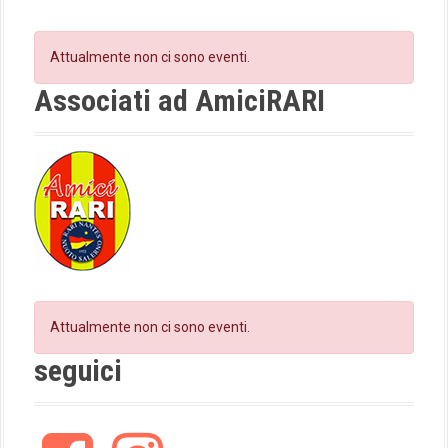
e
t
b
a
o
g
Attualmente non ci sono eventi.
o
r
k
a
Associati ad AmiciRARI
m
Attualmente non ci sono eventi.
seguici
F
I