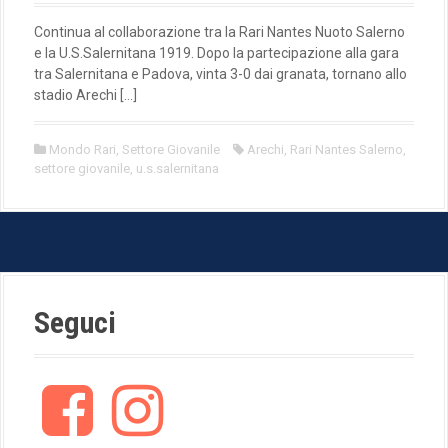
Continua al collaborazione tra la Rari Nantes Nuoto Salerno
e la U.S.Salernitana 1919. Dopo la partecipazione alla gara
tra Salernitana e Padova, vinta 3-0 dai granata, tornano allo
stadio Arechi […]
Mondo Rari
,
Settore Giovanile
Arechi
,
Rari Nantes Salerno
,
settore giovanile
,
u.s.salernitana
Seguci
F
I
a
n
c
s