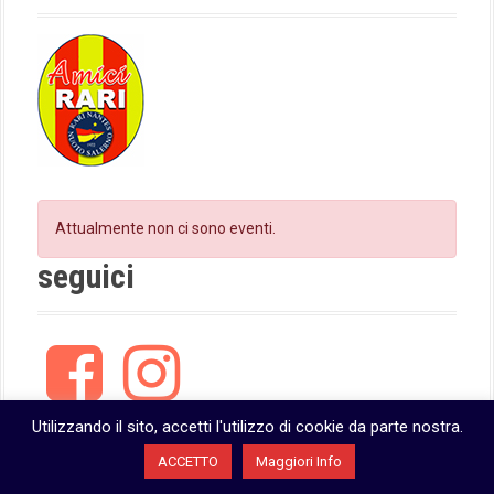
Attualmente non ci sono eventi.
seguici
F
I
a
n
c
s
e
t
Utilizzando il sito, accetti l'utilizzo di cookie da parte nostra.
b
a
ACCETTO
Maggiori Info
o
g
o
r