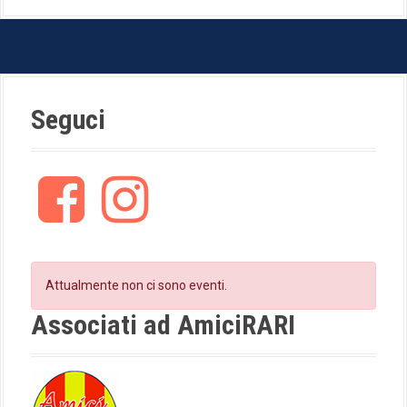
Seguci
F
I
a
n
c
s
e
t
b
a
o
g
Attualmente non ci sono eventi.
o
r
k
a
Associati ad AmiciRARI
m