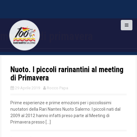
S
k
meeting di primavera
i
p
t
o
c
o
Nuoto. I piccoli rarinantini al meeting
n
di Primavera
t
e
29 Aprile 2019
Rocco Papa
n
t
Prime esperienze e prime emozioni per i piccolissimi
nuotatori della Rari Nantes Nuoto Salerno. I piccoli nati dal
2009 al 2012 hanno infatti preso parte al Meeting di
Primavera presso […]