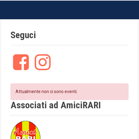
Seguci
F
I
a
n
c
s
e
t
b
a
o
g
Attualmente non ci sono eventi.
o
r
k
a
Associati ad AmiciRARI
m