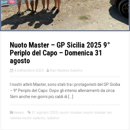
Nuoto Master – GP Sicilia 2025 9°
Periplo del Capo – Domenica 31
agosto
4 Settembre 2025
Rari Nantes Salerno
I nostri atleti Master, sono stati tra i protagonisti del GP Sicilia
– 9° Periplo del Capo. Dopo gli intensi allenamenti da circa
5km anche nei giorni più caldi di […]
News
31 agosto 2025
,
nuoto master
,
nuoto master rari
nantes nuoto salerno
,
salerno