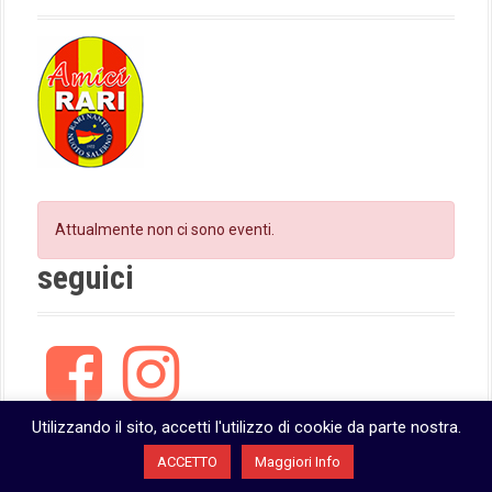
Attualmente non ci sono eventi.
seguici
F
I
a
n
c
s
e
t
Utilizzando il sito, accetti l'utilizzo di cookie da parte nostra.
b
a
ACCETTO
Maggiori Info
o
g
o
r