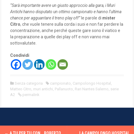
“Sarà importante avere un giusto approccio alla gara, i Muri
Antichi hanno disputato un ottimo campionato e hanno l’ultima
chance per agguantare il treno play off”
le parole di
mister
Citro
, che vuole tenere sulla corda i suoi e non far perdere la
concentrazione, anche perché queste gare sono il viatico e
la preparazione a quelle dei play off e non vanno mai
sottovalutate.
Condividi
Senza categoria
campionato
,
Campolongo Hospital
,
Matteo Citro
,
muri antichi
,
Pallanuoto
,
Rari Nantes Salerno
,
serie
A2
permalink
P
←
A TU PER TU CON… ROBERTO
LA CAMPOLONGO HOSPITAL