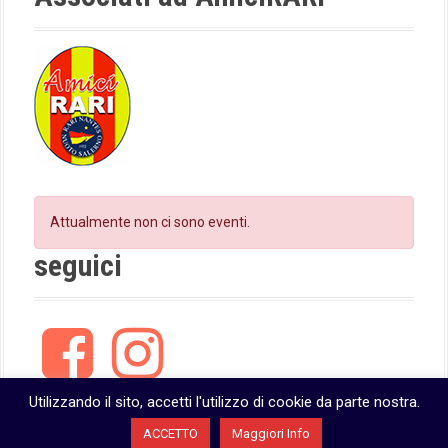
o
m
n
Attualmente non ci sono eventi.
seguici
F
I
a
n
c
s
e
t
Utilizzando il sito, accetti l'utilizzo di cookie da parte nostra.
b
a
ACCETTO
Maggiori Info
o
g