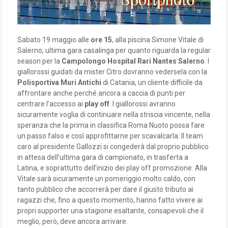
Sabato 19 maggio alle
ore 15
, alla piscina Simone Vitale di
Salerno, ultima gara casalinga per quanto riguarda la regular
season per la
Campolongo Hospital Rari Nantes Salerno
. I
giallorossi guidati da mister Citro dovranno vedersela con la
Polisportiva Muri Antichi
di Catania, un cliente difficile da
affrontare anche perché ancora a caccia di punti per
centrare l’accesso ai
play off
. I giallorossi avranno
sicuramente voglia di continuare nella striscia vincente, nella
speranza che la prima in classifica Roma Nuoto possa fare
un passo falso e così approfittarne per scavalcarla. Il team
caro al presidente Gallozzi si congederà dal proprio pubblico
in attesa dell’ultima gara di campionato, in trasferta a
Latina, e soprattutto dell’inizio dei play off promozione. Alla
Vitale sarà sicuramente un pomeriggio molto caldo, con
tanto pubblico che accorrerà per dare il giusto tributo ai
ragazzi che, fino a questo momento, hanno fatto vivere ai
propri supporter una stagione esaltante, consapevoli che il
meglio, però, deve ancora arrivare.