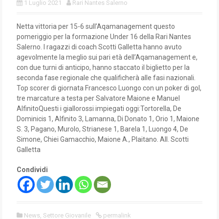
1 Luglio 2021
Rari Nantes Salerno
Netta vittoria per 15-6 sull’Aqamanagement questo
pomeriggio per la formazione Under 16 della Rari Nantes
Salerno. I ragazzi di coach Scotti Galletta hanno avuto
agevolmente la meglio sui pari età dell’Aqamanagement e,
con due turni di anticipo, hanno staccato il biglietto per la
seconda fase regionale che qualificherà alle fasi nazionali.
Top scorer di giornata Francesco Luongo con un poker di gol,
tre marcature a testa per Salvatore Maione e Manuel
AlfinitoQuesti i giallorossi impiegati oggi:Tortorella, De
Dominicis 1, Alfinito 3, Lamanna, Di Donato 1, Orio 1, Maione
S. 3, Pagano, Murolo, Strianese 1, Barela 1, Luongo 4, De
Simone, Chiei Gamacchio, Maione A., Plaitano. All. Scotti
Galletta
Condividi
News
,
Settore Giovanile
permalink