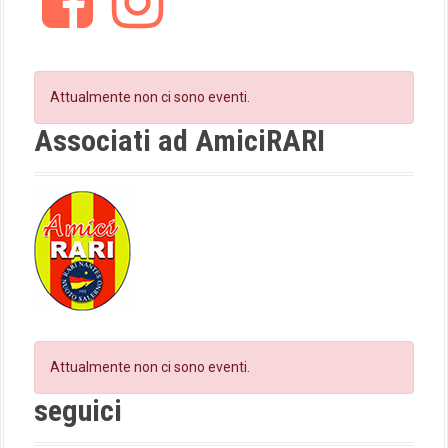
a
n
a
c
s
t
e
t
b
a
i
o
g
Attualmente non ci sono eventi.
o
r
o
k
a
Associati ad AmiciRARI
m
n
Attualmente non ci sono eventi.
seguici