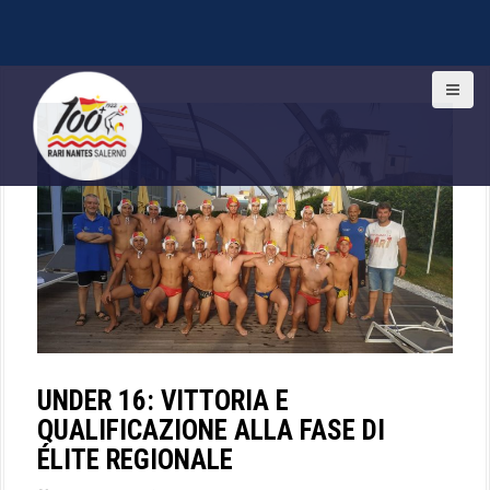
S
k
i
p
t
o
c
o
n
t
e
n
t
UNDER 16: VITTORIA E
QUALIFICAZIONE ALLA FASE DI
ÉLITE REGIONALE