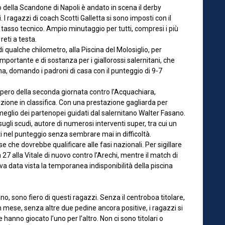
ella Scandone di Napoli è andato in scena il derby
 I ragazzi di coach Scotti Galletta si sono imposti con il
 tasso tecnico. Ampio minutaggio per tutti, compresi i più
eti a testa.
di qualche chilometro, alla Piscina del Molosiglio, per
 importante e di sostanza per i giallorossi salernitani, che
a, domando i padroni di casa con il punteggio di 9-7
ecupero della seconda giornata contro l’Acquachiara,
izione in classifica. Con una prestazione gagliarda per
 meglio dei partenopei guidati dal salernitano Walter Fasano.
sugli scudi, autore di numerosi interventi super, tra cui un
ti nel punteggio senza sembrare mai in difficoltà.
 che dovrebbe qualificare alle fasi nazionali. Per sigillare
7 alla Vitale di nuovo contro l’Arechi, mentre il match di
va data vista la temporanea indisponibilità della piscina
no, sono fiero di questi ragazzi. Senza il centroboa titolare,
n mese, senza altre due pedine ancora positive, i ragazzi si
hanno giocato l’uno per l’altro. Non ci sono titolari o