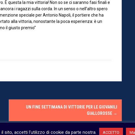
 È questa la mia vittoria! Non so se ci saranno fasi finali e
cora i ragazzi sulla corda. In un senso o nell’altro spero
menzione speciale per Antonio Napoli, il portiere che ha
rtato alla vittoria, nonostante la poca esperienza: è un
no il giusto premio”
UN FINE SETTIMANA DI VITTORIE PER LE GIOVANILI
GIALLOROSSE
→
 il sito, accetti l'utilizzo di cookie da parte nostra.
ACCETTO
Mag