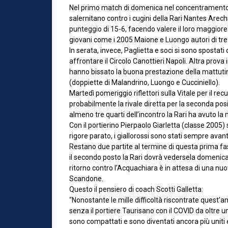
Nel primo match di domenica nel concentramento d
salernitano contro i cugini della Rari Nantes Arechi.
punteggio di 15-6, facendo valere il loro maggiore
giovani come i 2005 Maione e Luongo autori di tre r
In serata, invece, Paglietta e soci si sono spostati 
affrontare il Circolo Canottieri Napoli. Altra prova
hanno bissato la buona prestazione della mattutin
(doppiette di Malandrino, Luongo e Cucciniello).
Martedì pomeriggio riflettori sulla Vitale per il r
probabilmente la rivale diretta per la seconda pos
almeno tre quarti dell’incontro la Rari ha avuto la
Con il portierino Pierpaolo Giarletta (classe 2005) 
rigore parato, i giallorossi sono stati sempre avan
Restano due partite al termine di questa prima fase
il secondo posto la Rari dovrà vedersela domenica 2
ritorno contro l’Acquachiara è in attesa di una nuo
Scandone.
Questo il pensiero di coach Scotti Galletta:
“Nonostante le mille difficoltà riscontrate quest’an
senza il portiere Taurisano con il COVID da oltre u
sono compattati e sono diventati ancora più uniti e 