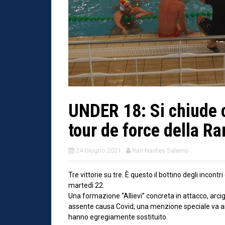
UNDER 18: Si chiude co
tour de force della Ra
24 Giugno 2021
Rari Nantes Salerno
Tre vittorie su tre. È questo il bottino degli incont
martedì 22.
Una formazione “Allievi” concreta in attacco, arci
assente causa Covid, una menzione speciale va ai d
hanno egregiamente sostituito.