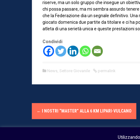
riserve, ma un solo gruppo che insegue un obiettivo.
chi possa passare, ma mi sembra assurdo tenere an
che la Federazione dia un segnale definitivo. Una 
giocato domenica due partite da titolare e ci ha po
atleta di una serietà unica e queste prestazioni so
Condividi
News
,
Settore Giovanile
permalink
P
←
I NOSTRI “MASTER” ALLA 6 KM LIPARI-VULCANO
o
s
Utilizzando