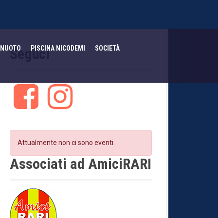
NUOTO
PISCINA NICODEMI
SOCIETÀ
Seguci
F
I
a
n
c
s
e
t
b
a
o
g
Attualmente non ci sono eventi.
o
r
k
a
Associati ad AmiciRARI
m