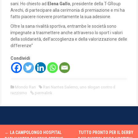
sani. Ho chiesto ad
Elena Gallo
, presidente della T-GRoup
Arechi, di partecipare alla cerimonia di premiazione e mi ha
fatto piacere ricevere prontamente la sua adesione.
Oltre la sana rivalità sportiva, entrambe le società sono
impegnate a trasmettere anche attraverso lo sport i valori
della solidarietà, dell’accoglienza e della valorizzazione delle
differenze”
Condividi
Mondo Rari
Rari Nantes Salerno
,
uno slogan contro il
razzismo
permalink
P
←
LA CAMPOLONGO HOSPITAL
TUTTO PRONTO PER IL DERBY