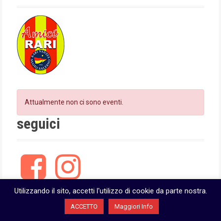
n
Attualmente non ci sono eventi.
seguici
F
I
a
n
c
s
e
t
Utilizzando il sito, accetti l'utilizzo di cookie da parte nostra.
b
a
ACCETTO
Maggiori Info
o
g
o
r