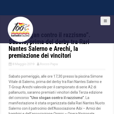
S
k
i
“Uno slogan contro il razzismo”.
p
t
Sabato, prima del derby tra Rari
o
Nantes Salerno e Arechi, la
c
premiazione dei vincitori
o
n
8 Maggio 2019
Rocco Papa
t
e
n
Sabato pomeriggio, alle ore 17,30 presso la piscina Simone
t
Vitale di Salerno, prima del derby tra Rari Nantes Salerno e
T-Group Arechi valevole per il campionato di serie A2 di
pallanuoto, saranno premiati i vincitori della Terza edizione
del concorso
“Uno slogan contro il razzismo”
. La
manifestazione è stata organizzata dalla Rari Nantes Nuoto
Salerno con il patrocinio dell’Associazione Aibi – Amici dei
bambini e dell’associazione Onmic – Opera Nazionale