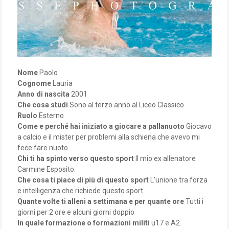
Nome
Paolo
Cognome
Lauria
Anno di nascita
2001
Che cosa studi
Sono al terzo anno al Liceo Classico
Ruolo
Esterno
Come e perché hai iniziato a giocare a pallanuoto
Giocavo
a calcio e il mister per problemi alla schiena che avevo mi
fece fare nuoto.
Chi ti ha spinto verso questo sport
Il mio ex allenatore
Carmine Esposito.
Che cosa ti piace di più di questo sport
L’unione tra forza
e intelligenza che richiede questo sport.
Quante volte ti alleni a settimana e per quante ore
Tutti i
giorni per 2 ore e alcuni giorni doppio
In quale formazione o formazioni militi
u17 e A2.