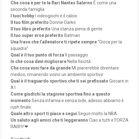
Che cosa è per te la Rari Nantes Salerno
È come una
seconda famiglia.
I tuoi hobby
I videogiochi e il calcio
Il tuo film preferito
Donnie Darko
Il tuo libro preferito
Una stanza piena di gente
Il tuo super eroe preferito
Batman
Una frase che l’allenatore ti ripete sempre
“Gioca per la
squadra”
Qual è il tuo punto di forza
Il passaggio
In che cosa devi migliorare
Nella fisicità
Che cosa vuoi fare da grande
Mi piacerebbe diventare
medico, rimanendo vicino un ambiente sportivo
Qual è il traguardo sportivo che ti sei prefissato
Giocare in
A1
Come giudichi la stagione sportiva fino a questo
momento
Senza infamia e senza lode, adesso abbiamo il
rush finale
Quale altro sport ti piace e segui
Seguo molto la NBA.
Un saluto agli amici che ti leggeranno
Ciao a tutti e FORZA
RARI💛❤