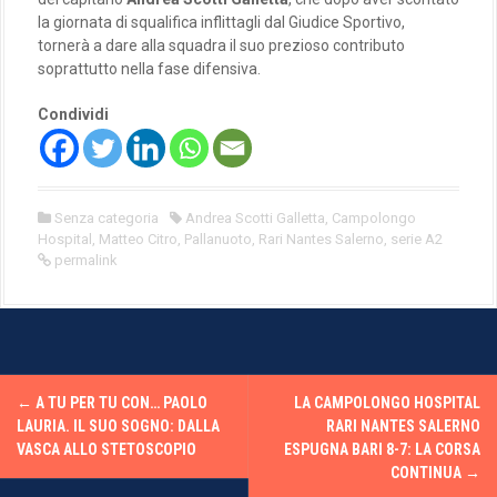
la giornata di squalifica inflittagli dal Giudice Sportivo,
tornerà a dare alla squadra il suo prezioso contributo
soprattutto nella fase difensiva.
Condividi
Senza categoria
Andrea Scotti Galletta
,
Campolongo
Hospital
,
Matteo Citro
,
Pallanuoto
,
Rari Nantes Salerno
,
serie A2
permalink
P
←
A TU PER TU CON… PAOLO
LA CAMPOLONGO HOSPITAL
o
LAURIA. IL SUO SOGNO: DALLA
RARI NANTES SALERNO
VASCA ALLO STETOSCOPIO
ESPUGNA BARI 8-7: LA CORSA
s
CONTINUA
→