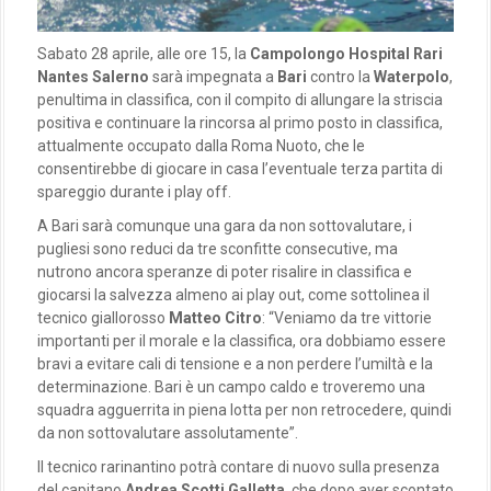
Sabato 28 aprile, alle ore 15, la
Campolongo Hospital Rari
Nantes Salerno
sarà impegnata a
Bari
contro la
Waterpolo
,
penultima in classifica, con il compito di allungare la striscia
positiva e continuare la rincorsa al primo posto in classifica,
attualmente occupato dalla Roma Nuoto, che le
consentirebbe di giocare in casa l’eventuale terza partita di
spareggio durante i play off.
A Bari sarà comunque una gara da non sottovalutare, i
pugliesi sono reduci da tre sconfitte consecutive, ma
nutrono ancora speranze di poter risalire in classifica e
giocarsi la salvezza almeno ai play out, come sottolinea il
tecnico giallorosso
Matteo Citro
: “Veniamo da tre vittorie
importanti per il morale e la classifica, ora dobbiamo essere
bravi a evitare cali di tensione e a non perdere l’umiltà e la
determinazione. Bari è un campo caldo e troveremo una
squadra agguerrita in piena lotta per non retrocedere, quindi
da non sottovalutare assolutamente”.
Il tecnico rarinantino potrà contare di nuovo sulla presenza
del capitano
Andrea Scotti Galletta
, che dopo aver scontato