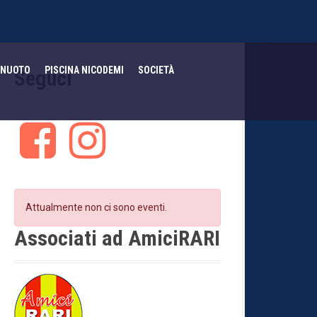
NUOTO
PISCINA NICODEMI
SOCIETÀ
Seguci
F
I
a
n
c
s
e
t
b
a
o
g
Attualmente non ci sono eventi.
o
r
k
a
Associati ad AmiciRARI
m