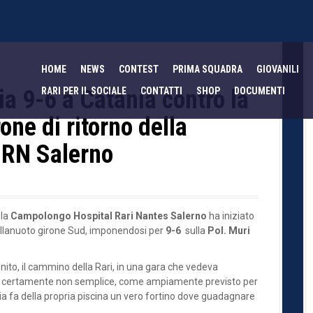
HOME
NEWS
CONTEST
PRIMA SQUADRA
GIOVANILI
ia 9-6 a Catania contro la
RARI PER IL SOCIALE
CONTATTI
SHOP
DOCUMENTI
rone di ritorno della
 RN Salerno
 la
Campolongo Hospital Rari Nantes Salerno
ha iniziato
 Pallanuoto girone Sud, imponendosi per
9-6
sulla
Pol. Muri
nito, il cammino della Rari, in una gara che vedeva
ara certamente non semplice, come ampiamente previsto per
ia fa della propria piscina un vero fortino dove guadagnare