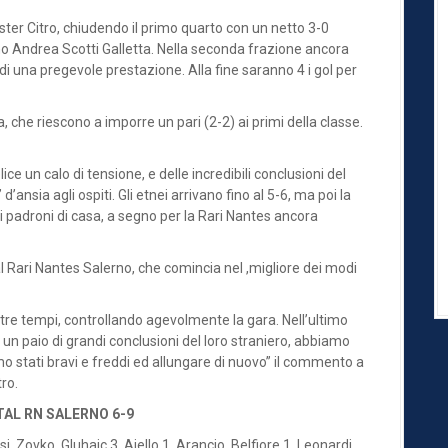
er Citro, chiudendo il primo quarto con un netto 3-0
ano Andrea Scotti Galletta. Nella seconda frazione ancora
e di una pregevole prestazione. Alla fine saranno 4 i gol per
, che riescono a imporre un pari (2-2) ai primi della classe.
ce un calo di tensione, e delle incredibili conclusioni del
’ansia agli ospiti. Gli etnei arrivano fino al 5-6, ma poi la
r i padroni di casa, a segno per la Rari Nantes ancora
 Rari Nantes Salerno, che comincia nel ,migliore dei modi
tre tempi, controllando agevolmente la gara. Nell’ultimo
un paio di grandi conclusioni del loro straniero, abbiamo
iamo stati bravi e freddi ed allungare di nuovo” il commento a
tro.
AL RN SALERNO 6-9
 Zovko, Gluhaic 3, Aiello 1, Arancio, Belfiore 1, Leonardi,