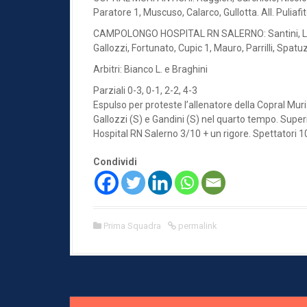
Paratore 1, Muscuso, Calarco, Gullotta. All. Puliafi
CAMPOLONGO HOSPITAL RN SALERNO: Santini, Luongo
Gallozzi, Fortunato, Cupic 1, Mauro, Parrilli, Spatuz
Arbitri: Bianco L. e Braghini
Parziali 0-3, 0-1, 2-2, 4-3
Espulso per proteste l’allenatore della Copral Muri 
Gallozzi (S) e Gandini (S) nel quarto tempo. Supe
Hospital RN Salerno 3/10 + un rigore. Spettatori 10
Condividi
Prima Squadra
permalink