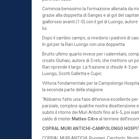
Comincia benissimo la formazione allenata da mist
grazie alla doppietta di Sanges e al gol del capit
giallorossi avanti (1-0) con il gol di Luongo, autor
lui.
Dopo il cambio campo, si rivedono i padroni di casa
In gol per la Rari Luongo con una doppietta.
Brutto ultimo quarto invece per i salernitani, compli
croato Gluhaic, autore di 3 reti, che mettono un po’ d
Rari riprende il largo. La frazione si chiude 4-3 pe
Luongo, Scotti Galletta e Cupic.
Vittoria fondamentale per la Campolongo Hospital
la seconda parte della stagione.
“Abbiamo fatto una fase difensiva eccellente per 
parziale, complice qualche nostra disattenzione e 
subito il ritorno dei Muri Antichi fino al 6-5, poi s
caldo di mister
Matteo Citro
al termine dell’incon
COPRAL MURI ANTICHI-CAMPOLONGO HOSPIT
COPRAL MURI ANTICHI: Ruggieri, Carchiolo, Nicolosi,