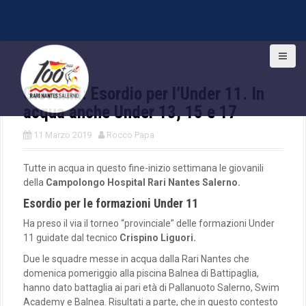
S
k
i
Giovanili: Esordio per l’Under 11. In
p
t
acqua anche Under 13, 15 e 17
o
c
11 Marzo 2019
Rocco Papa
o
n
Tutte in acqua in questo fine-inizio settimana le giovanili
t
della
Campolongo Hospital Rari Nantes Salerno.
e
Esordio per le formazioni Under 11
n
t
Ha preso il via il torneo “provinciale” delle formazioni Under
11 guidate dal tecnico
Crispino Liguori.
Due le squadre messe in acqua dalla Rari Nantes che
domenica pomeriggio alla piscina Balnea di Battipaglia,
hanno dato battaglia ai pari età di Pallanuoto Salerno, Swim
Academy e Balnea. Risultati a parte, che in questo contesto