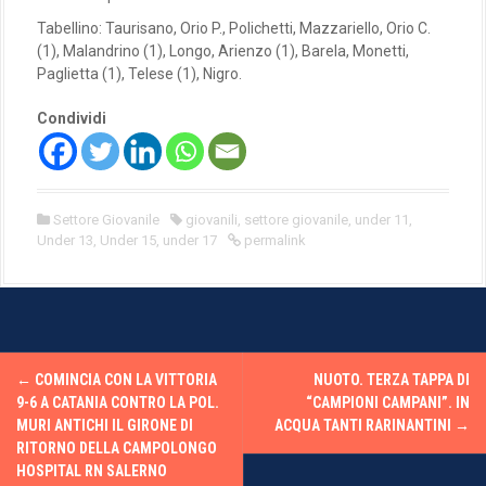
Tabellino: Taurisano, Orio P., Polichetti, Mazzariello, Orio C.
(1), Malandrino (1), Longo, Arienzo (1), Barela, Monetti,
Paglietta (1), Telese (1), Nigro.
Condividi
Settore Giovanile
giovanili
,
settore giovanile
,
under 11
,
Under 13
,
Under 15
,
under 17
permalink
P
←
COMINCIA CON LA VITTORIA
NUOTO. TERZA TAPPA DI
o
9-6 A CATANIA CONTRO LA POL.
“CAMPIONI CAMPANI”. IN
MURI ANTICHI IL GIRONE DI
ACQUA TANTI RARINANTINI
→
s
RITORNO DELLA CAMPOLONGO
HOSPITAL RN SALERNO