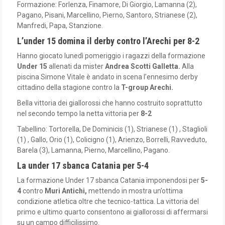
Formazione: Forlenza, Finamore, Di Giorgio, Lamanna (2),
Pagano, Pisani, Marcellino, Pierno, Santoro, Strianese (2),
Manfredi, Papa, Stanzione.
L’under 15 domina il derby contro l’Arechi per 8-2
Hanno giocato lunedì pomeriggio i ragazzi della formazione
Under 15
allenati da mister
Andrea Scotti Galletta.
Alla
piscina Simone Vitale è andato in scena l’ennesimo derby
cittadino della stagione contro la
T-group Arechi.
Bella vittoria dei giallorossi che hanno costruito soprattutto
nel secondo tempo la netta vittoria per
8-2
Tabellino: Tortorella, De Dominicis (1), Strianese (1) , Staglioli
(1) , Gallo, Orio (1), Colicigno (1), Arienzo, Borrelli, Ravveduto,
Barela (3), Lamanna, Pierno, Marcellino, Pagano.
La under 17 sbanca Catania per 5-4
La formazione Under 17 sbanca Catania imponendosi per
5-
4
contro
Muri Antichi,
mettendo in mostra un’ottima
condizione atletica oltre che tecnico-tattica. La vittoria del
primo e ultimo quarto consentono ai giallorossi di affermarsi
su un campo difficilissimo.