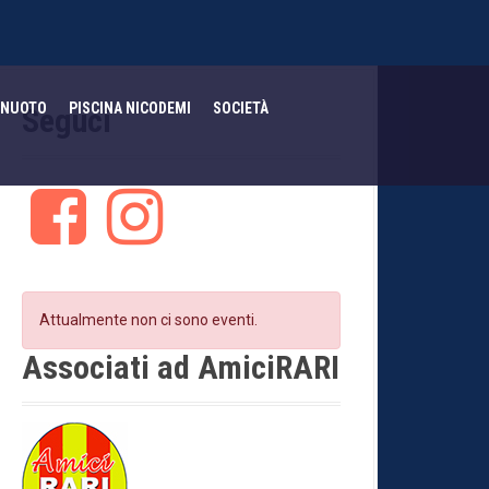
NUOTO
PISCINA NICODEMI
SOCIETÀ
Seguci
F
I
a
n
c
s
e
t
b
a
o
g
Attualmente non ci sono eventi.
o
r
k
a
Associati ad AmiciRARI
m