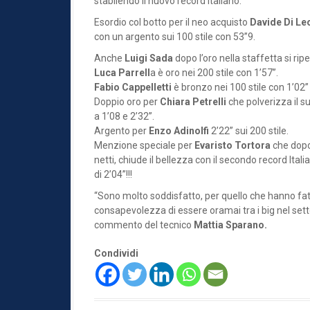
stabilendo il nuovo record italiano.
Esordio col botto per il neo acquisto
Davide Di Le
con un argento sui 100 stile con 53”9.
Anche
Luigi Sada
dopo l’oro nella staffetta si rip
Luca Parrell
a è oro nei 200 stile con 1’57”.
Fabio Cappelletti
è bronzo nei 100 stile con 1’02” 
Doppio oro per
Chiara Petrelli
che polverizza il s
a 1’08 e 2’32”.
Argento per
Enzo Adinolfi
2’22” sui 200 stile.
Menzione speciale per
Evaristo Tortora
che dopo 
netti, chiude il bellezza con il secondo record Ita
di 2’04”!!!
“Sono molto soddisfatto, per quello che hanno fatto
consapevolezza di essere oramai tra i big nel setto
commento del tecnico
Mattia Sparano.
Condividi