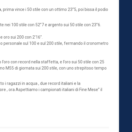
o
, prima vince i 50 stile con un ottimo 23”5, poi bissa il podio
ete nei 100 stile con 52”7 e argento sui 50 stile con 23”6.
e oro sui 200 con 2’16”.
uo personale sul 100 e sul 200 stile, fermando il cronometro
l’oro con record nella staffetta, e l’oro sui 50 stile con 25
liano M55 di giornata sui 200 stile, con uno strepitoso tempo
 i ragazzi in acqua , due record italiani e la
re , ora Aspettiamo i campionati italiani di Fine Mese” il