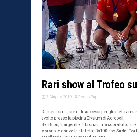
Rari show al Trofeo su
3 Giugno 2019
Rocco Papa
Domenica di gare e di successi per gli atleti rarina
svolto presso la piscina Elysium di Agropoli.
Ben 8 ori, 3 argenti e 1 bronzo, ma sopratutto 2 reco
Aprono le danze la stafetta 3×100 con
Sada-Tort